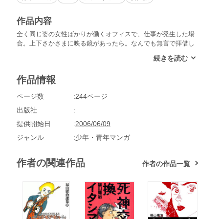
作品内容
全く同じ姿の女性ばかりが働くオフィスで、仕事が発生した場
合。上下さかさまに映る鏡があったら。なんでも無言で拝借し
てばかりのアパートの隣の住人。全体が傾いている家屋に住む
家族…なにげなく、それでいて荒唐無稽な状況がめまぐるしく
錯綜し、そしていつしか不条理の世界へ誘われてしまう、福山
作品情報
庸治の連作短編集!
ページ数
244ページ
出版社
提供開始日
2006/06/09
ジャンル
少年・青年マンガ
作者の関連作品
作者の作品一覧