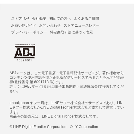
ストアTOP
会社概要
初めての方へ
よくあるご質問
お買い物ガイド
お問い合わせ
ストアニュースレター
プライバシーポリシー
特定商取引法に基づく表示
ABJマークは、この電子書店・電子書籍配信サービスが、著作権者から
コンテンツ使用許諾を得た正規版配信サービスであることを示す登録商
標(登録番号 第 6091713 号)です。
詳しくは[ABJマーク]または[電子出版制作・流通協議会]で検索してくだ
さい。
ebookjapan ヤフー店は、LINEヤフー株式会社のサービスであり、LIN
Eヤフー株式会社がLINE Digital Frontier株式会社と協力して運営してい
ます。
商品等の販売元は、LINE Digital Frontier株式会社です。
© LINE Digital Frontier Corporation © LY Corporation