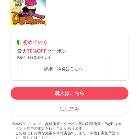
初めての方
最大
70%OFF
クーポン
※値引上限等条件あり
詳細・獲得はこちら
購入はこちら
試し読み
本作品について、無料施策・クーポン等の割引施策・PayPayポ
イント付与の施策を行う予定があります。
この他にもお得な施策を常時実施中、また、今後も実施予定で
す。詳しくは
こちら
。