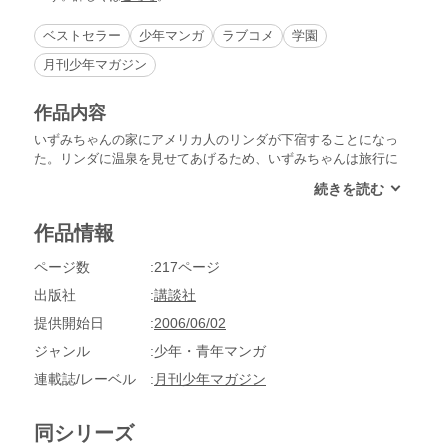
ベストセラー
少年マンガ
ラブコメ
学園
月刊少年マガジン
作品内容
いずみちゃんの家にアメリカ人のリンダが下宿することになっ
た。リンダに温泉を見せてあげるため、いずみちゃんは旅行に
行くことに。当然、菊丸くんと千春ちゃんも一緒だから、何だ
か嫌な予感!?旅館でこの道ひとすじの三助名人を見たリンダ
は、弟子入りすると言い出した！菊丸くんが黙って見ているわ
作品情報
けもなく…!?
ページ数
217ページ
出版社
講談社
提供開始日
2006/06/02
ジャンル
少年・青年マンガ
連載誌/レーベル
月刊少年マガジン
同シリーズ