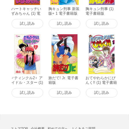
ハートキャッチい
胸キュン刑事 新装
胸キュン刑事 (1)
ずみちゃん (1) 電
版+ 1 電子書籍版
電子書籍版
子書籍版
試し読み
試し読み
試し読み
♂ティンクル2♀ ア
旅だて! Jr. 電子書
おてやわらかにぴ
イドル・スター (1)
籍版
んく!! (1) 電子書籍
電子書籍版
版
試し読み
試し読み
試し読み
ストアTOP
会社概要
初めての方へ
よくあるご質問