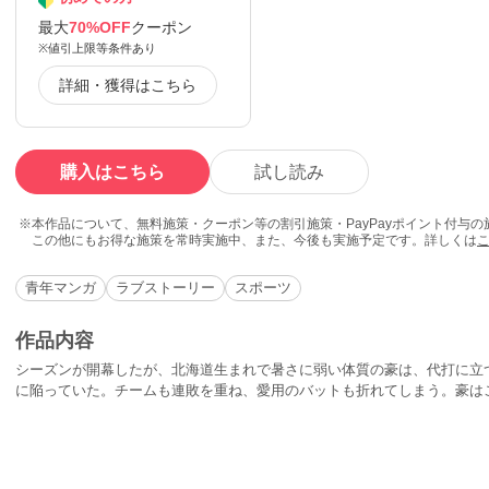
最大
70%OFF
クーポン
※値引上限等条件あり
詳細・獲得はこちら
購入はこちら
試し読み
本作品について、無料施策・クーポン等の割引施策・PayPayポイント付与
この他にもお得な施策を常時実施中、また、今後も実施予定です。詳しくは
青年マンガ
ラブストーリー
スポーツ
作品内容
シーズンが開幕したが、北海道生まれで暑さに弱い体質の豪は、代打に立
に陥っていた。チームも連敗を重ね、愛用のバットも折れてしまう。豪は
か!?そして、ふとしたきっかけから、喫茶店「レモン」で働く美人姉妹・