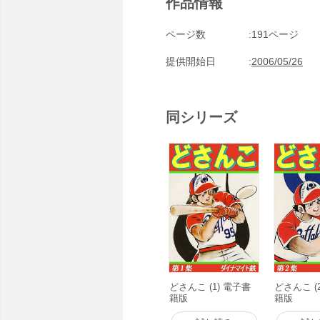
作品情報
ページ数
191ページ
提供開始日
2006/05/26
同シリーズ
どさんこ (1) 電子書
どさんこ (
籍版
籍版