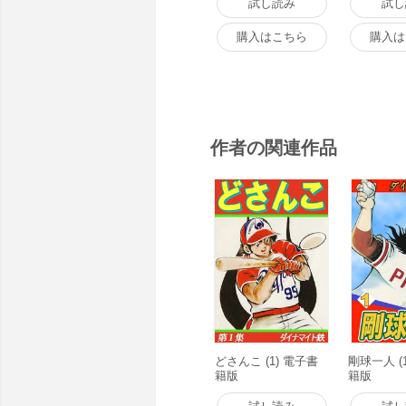
試し読み
試し
購入はこちら
購入は
作者の関連作品
どさんこ (1) 電子書
剛球一人 (
籍版
籍版