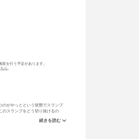
の施策を行う予定があります。
こちら
。
つのがやっとという状態でスランプ
このスランプをどう切り抜けるの
令子と美呂と仲良くなり…。