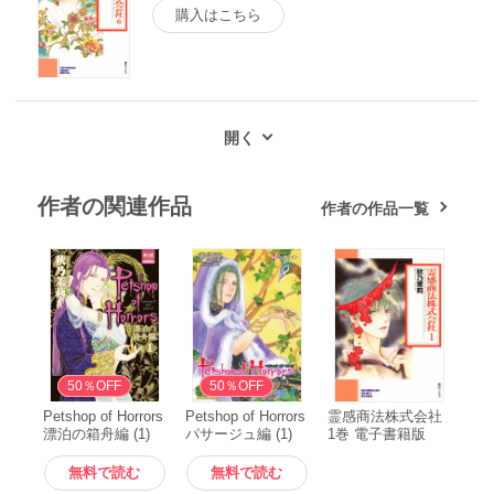
購入はこちら
作者の関連作品
作者の作品一覧
無料
50％OFF
無料
50％OFF
Petshop of Horrors
Petshop of Horrors
霊感商法株式会社
漂泊の箱舟編 (1)
パサージュ編 (1)
1巻 電子書籍版
電子書籍版
電子書籍版
無料で読む
無料で読む