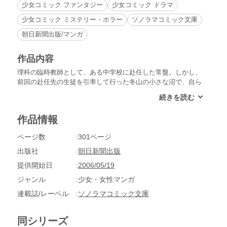
少女コミック ファンタジー
少女コミック ドラマ
少女コミック ミステリー・ホラー
ソノラマコミック文庫
朝日新聞出版/マンガ
作品内容
理科の臨時教師として、ある中学校に赴任した常盤。しかし、
前回の赴任先の生徒を引率して行った冬山の小さな沼で、自ら
が封じていた右手の“陰”の力を使ってしまったために、彼の霊
を見る「目」はこのときすでに見えなかった。裏稼業の廃業危
機に直面した常盤を救うのは一体誰!?
作品情報
ページ数
301ページ
出版社
朝日新聞出版
提供開始日
2006/05/19
ジャンル
少女・女性マンガ
連載誌/レーベル
ソノラマコミック文庫
同シリーズ