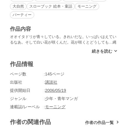
大自然
スローブック 絵本・童話
モーニング
パーティー
作品内容
オオイタドリが青々している。きれいだな。いっぱいはえてい
るなあ。そして白い花が咲くんだ。花が咲くとどうしても…縄
文人が通りかかるような…気がするなあ。穴だらけのフキの葉
をめくると、そこにはコロポックルがいた。コロポックルがひ
とりごとを言いながら食っていた…。天才・花輪和一が描く、
作品情報
北の国から届いた極上のメルヘン!!
ページ数
145ページ
出版社
講談社
提供開始日
2006/05/19
ジャンル
少年・青年マンガ
連載誌/レーベル
モーニング
作者の関連作品
作者の作品一覧