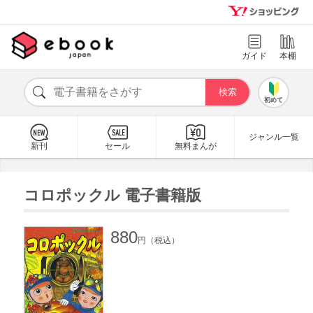
ガイド
本棚
初めて
ジャンル一覧
新刊
セール
無料まんが
コロポックル 電子書籍版
880
円（税込）