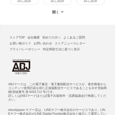
試し読み
試し読み
試し読み
ストアTOP
会社概要
初めての方へ
よくあるご質問
お買い物ガイド
お問い合わせ
ストアニュースレター
プライバシーポリシー
特定商取引法に基づく表示
ABJマークは、この電子書店・電子書籍配信サービスが、著作権者から
コンテンツ使用許諾を得た正規版配信サービスであることを示す登録商
標(登録番号 第 6091713 号)です。
詳しくは[ABJマーク]または[電子出版制作・流通協議会]で検索してくだ
さい。
ebookjapan ヤフー店は、LINEヤフー株式会社のサービスであり、LIN
Eヤフー株式会社がLINE Digital Frontier株式会社と協力して運営してい