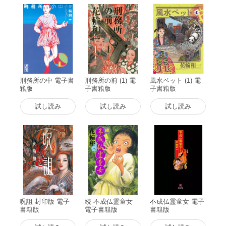
刑務所の中 電子書
刑務所の前 (1) 電
風水ペット (1) 電
籍版
子書籍版
子書籍版
試し読み
試し読み
試し読み
呪詛 封印版 電子
続 不成仏霊童女
不成仏霊童女 電子
書籍版
電子書籍版
書籍版