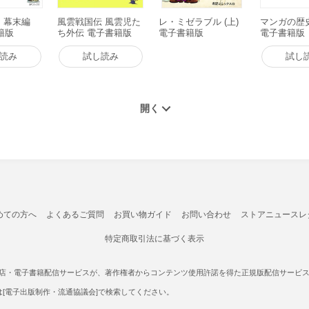
 幕末編
風雲戦国伝 風雲児た
レ・ミゼラブル (上)
マンガの歴史
書籍版
ち外伝 電子書籍版
電子書籍版
電子書籍版
読み
試し読み
試し
めての方へ
よくあるご質問
お買い物ガイド
お問い合わせ
ストアニュースレ
特定商取引法に基づく表示
書店・電子書籍配信サービスが、著作権者からコンテンツ使用許諾を得た正規版配信サービスであ
たは[電子出版制作・流通協議会]で検索してください。