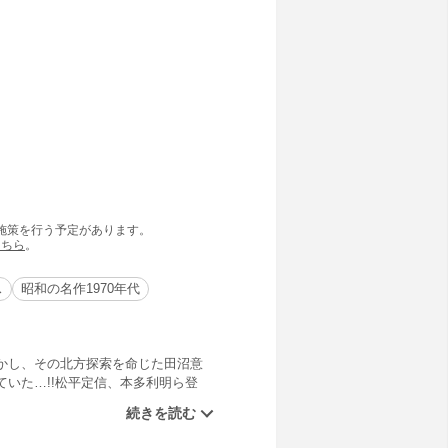
の施策を行う予定があります。
こちら
。
ス
昭和の名作1970年代
かし、その北方探索を命じた田沼意
いた…!!松平定信、本多利明ら登