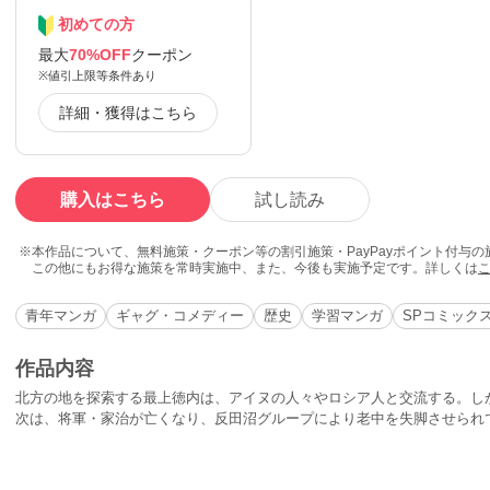
初めての方
最大
70%OFF
クーポン
※値引上限等条件あり
詳細・獲得はこちら
購入はこちら
試し読み
本作品について、無料施策・クーポン等の割引施策・PayPayポイント付与
この他にもお得な施策を常時実施中、また、今後も実施予定です。詳しくは
青年マンガ
ギャグ・コメディー
歴史
学習マンガ
SPコミック
作品内容
北方の地を探索する最上徳内は、アイヌの人々やロシア人と交流する。し
次は、将軍・家治が亡くなり、反田沼グループにより老中を失脚させられて
場。