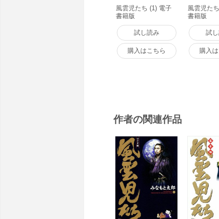
風雲児たち (1) 電子
風雲児たち 
書籍版
書籍版
試し読み
試し
購入はこちら
購入は
作者の関連作品