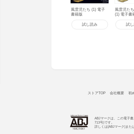
風雲児たち (1) 電子
風雲児たち
書籍版
(1) 電子
試し読み
試し
ストアTOP
会社概要
初
ABJマークは、この電子
713号)です。
詳しくは[ABJマーク]ま