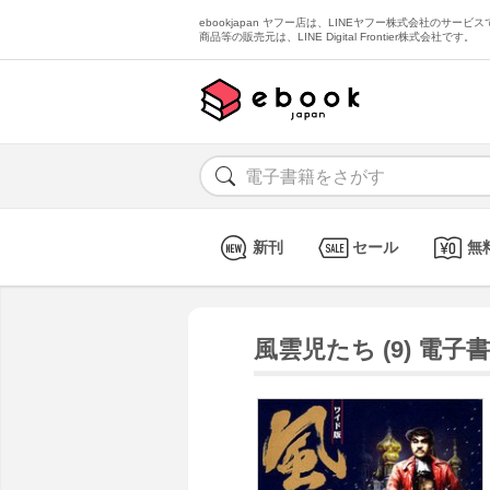
ebookjapan ヤフー店は、LINEヤフー株式会社のサービスで
商品等の販売元は、LINE Digital Frontier株式会社です。
新刊
セール
無
風雲児たち (9) 電子