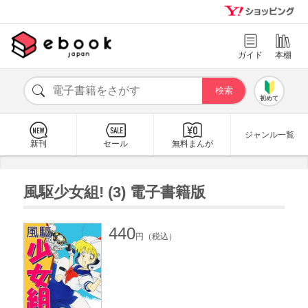
ガイド
本棚
初めて
ジャンル一覧
新刊
セール
無料まんが
風駆少女組! (3) 電子書籍版
440
円（税込）