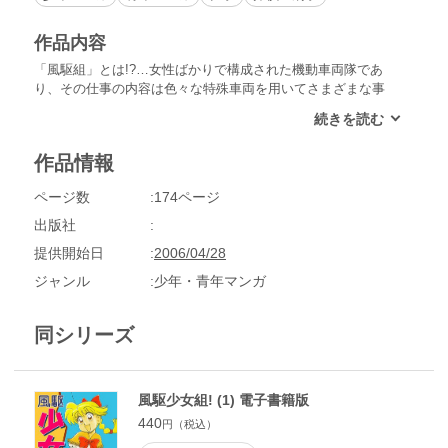
作品内容
「風駆組」とは!?…女性ばかりで構成された機動車両隊であ
り、その仕事の内容は色々な特殊車両を用いてさまざまな事
件、事故の救援を支援する民間救急部隊のことである!大雪の
日も当然スクランブルはある。しかし流石の風駆組も、バイク
が前に進めぬほどの積雪には大弱り。そこで登場した開発部・
作品情報
お春さんの秘密兵器とは!?
ページ数
174ページ
出版社
提供開始日
2006/04/28
ジャンル
少年・青年マンガ
同シリーズ
風駆少女組! (1) 電子書籍版
440
円（税込）