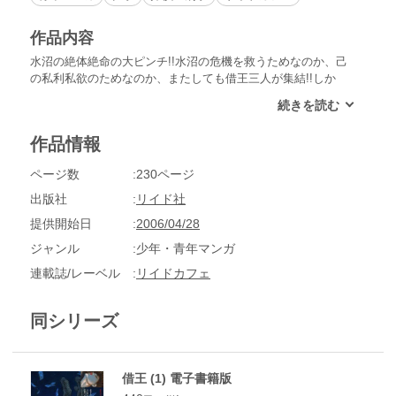
作品内容
水沼の絶体絶命の大ピンチ!!水沼の危機を救うためなのか、己
の私利私欲のためなのか、またしても借王三人が集結!!しか
し、水沼と安斎の間に大きな亀裂が…!?この泥沼合戦、誰が勝
ち抜くのか？頭脳派・安斎か、それとも汚れ刑事・水沼か、そ
れとも別の第三者なのか!?「金に身を売り渡したものどもよ―
作品情報
地獄へ落ちよ」果たして本当の地獄に落ちるのは…。
ページ数
230ページ
出版社
リイド社
提供開始日
2006/04/28
ジャンル
少年・青年マンガ
連載誌/レーベル
リイドカフェ
同シリーズ
借王 (1) 電子書籍版