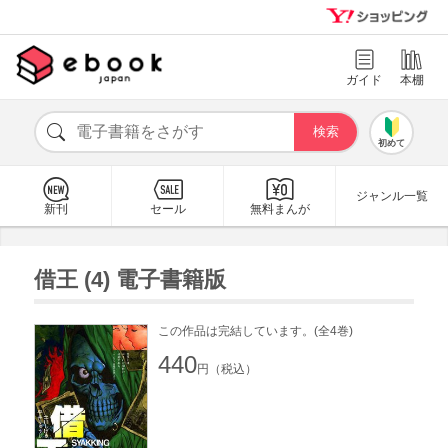
ガイド
本棚
初めて
ジャンル一覧
新刊
セール
無料まんが
借王 (4) 電子書籍版
この作品は完結しています。(全4巻)
440
円（税込）