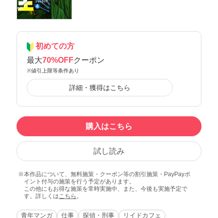
初めての方
最大
70%OFF
クーポン
※値引上限等条件あり
詳細・獲得はこちら
購入はこちら
試し読み
本作品について、無料施策・クーポン等の割引施策・PayPayポ
イント付与の施策を行う予定があります。
この他にもお得な施策を常時実施中、また、今後も実施予定で
す。詳しくは
こちら
。
青年マンガ
仕事
探偵・刑事
リイドカフェ