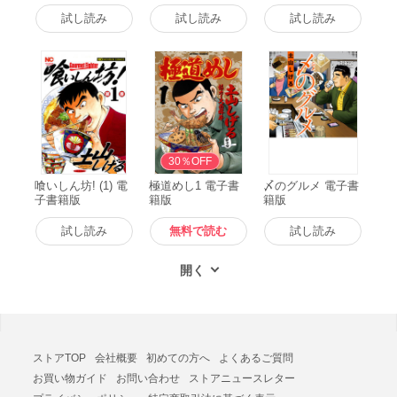
試し読み
試し読み
試し読み
無料
30％OFF
喰いしん坊! (1) 電
極道めし1 電子書
〆のグルメ 電子書
子書籍版
籍版
籍版
試し読み
無料で読む
試し読み
ストアTOP
会社概要
初めての方へ
よくあるご質問
お買い物ガイド
お問い合わせ
ストアニュースレター