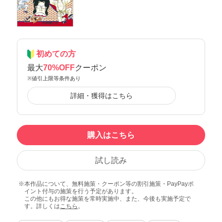
初めての方
最大
70%OFF
クーポン
※値引上限等条件あり
詳細・獲得はこちら
購入はこちら
試し読み
本作品について、無料施策・クーポン等の割引施策・PayPayポ
イント付与の施策を行う予定があります。
この他にもお得な施策を常時実施中、また、今後も実施予定で
す。詳しくは
こちら
。