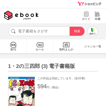
ガイド
本棚
初めて
ジャンル一覧
新刊
セール
無料まんが
1・2の三四郎 (3) 電子書籍版
この作品は完結しています。(全20巻)
594
円（税込）