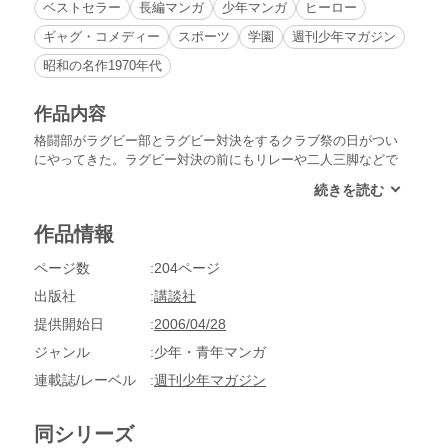
ベストセラー
長編マンガ
少年マンガ
ヒーロー
ギャグ・コメディー
スポーツ
学園
週刊少年マガジン
昭和の名作1970年代
作品内容
格闘部がラグビー部とラグビー対決をするクラブ祭の日がつい
にやってきた。ラグビー対決の前にもリレーや二人三脚などで
両部のプライドを賭けた戦いが繰り広げられる。ついに残すは
ラグビー対決のみ!!格闘部は、三四郎や他のスポーツでインタ
ーハイ出場者２名を擁するが、やはり寄せ集め集団だった。果
作品情報
たして勝負の行方は…!?
ページ数
204ページ
出版社
講談社
提供開始日
2006/04/28
ジャンル
少年・青年マンガ
連載誌/レーベル
週刊少年マガジン
同シリーズ