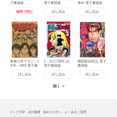
子書籍版
電子書籍版
巻め 電子書籍版
無料で読む
試し読み
試し読み
青春少年マガジン1
1・2の三四郎 (1)
格闘探偵団(1) 電子
978～1983 電子書
電子書籍版
書籍版
籍版
試し読み
試し読み
試し読み
ストアTOP
会社概要
初めての方へ
よくあるご質問