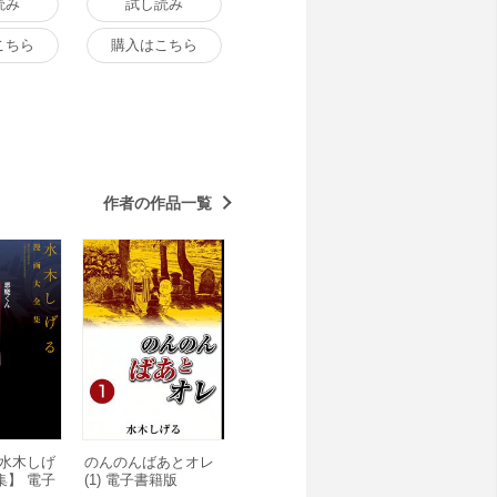
読み
試し読み
こちら
購入はこちら
作者の作品一覧
【水木しげ
のんのんばあとオレ
集】 電子
(1) 電子書籍版