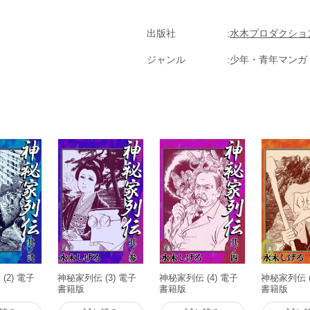
出版社
水木プロダクショ
ジャンル
少年・青年マンガ
(2) 電子
神秘家列伝 (3) 電子
神秘家列伝 (4) 電子
神秘家列伝 (
書籍版
書籍版
書籍版