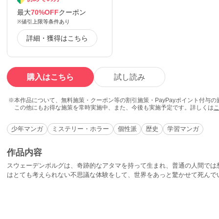
最大
70%OFF
クーポン
※値引上限等条件あり
詳細・獲得はこちら
購入はこちら
試し読み
本作品について、無料施策・クーポン等の割引施策・PayPayポイント付与
この他にもお得な施策を常時実施中、また、今後も実施予定です。詳しくは
少年マンガ
ミステリー・ホラー
個性派
歴史
学習マンガ
作品内容
スウェーデンボルグは、奇跡的なアタマを持って生まれ、普通の人間では
はとても考えられない不思議な体験をして、世界をあっと驚かせて死んで
もの」を見ようと工夫したり、生まれつき見える人たちがいる。これはそ
る。