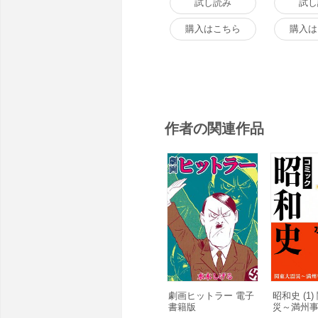
試し読み
試し
購入はこちら
購入は
作者の関連作品
劇画ヒットラー 電子
昭和史 (1
書籍版
災～満州事