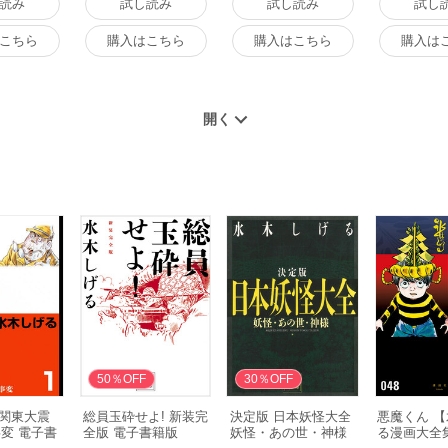
読み
試し読み
試し読み
試し
こちら
購入はこちら
購入はこちら
購入は
50％OFF
30％OFF
) 関東大震
総員玉砕せよ! 新装完
決定版 日本妖怪大全
悪魔くん 
変 電子書
全版 電子書籍版
妖怪・あの世・神様
る漫画大全