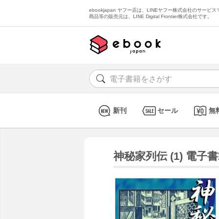
ebookjapan ヤフー店は、LINEヤフー株式会社のサービスで
商品等の販売元は、LINE Digital Frontier株式会社です。
新刊
セール
無
神秘家列伝 (1) 電子