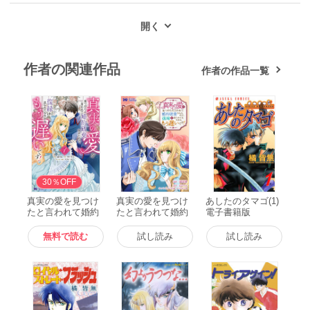
作者の関連作品
作者の作品一覧
無料
30％OFF
真実の愛を見つけ
真実の愛を見つけ
あしたのタマゴ(1)
たと言われて婚約
たと言われて婚約
電子書籍版
破棄されたので、
破棄されたので、
復縁を迫られても
復縁を迫られても
無料で読む
試し読み
試し読み
今さらもう遅いで
今さらもう遅いで
す!(コミック) : 1
す!(コミック) 分冊
電子書籍版
版 : 1 電子書籍版