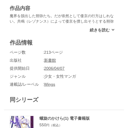
作品内容
魔界を脱出した朔弥たち。だが依然として倭京の行方はしれな
い。共鳴（レゾナンス）によって倭京を捜し出そうとする朔弥
だが、毘周の母・貴子に囚われ、操られている倭京を連れ戻す
ことができるのか――!?貴子と牙（が）らい、そして毘周の過
去の因縁が明かされる――!!
作品情報
ページ数
213ページ
出版社
新書館
提供開始日
2006/04/07
ジャンル
少女・女性マンガ
連載誌/レーベル
Wings
同シリーズ
螺旋のかけら(1) 電子書籍版
550
円（税込）