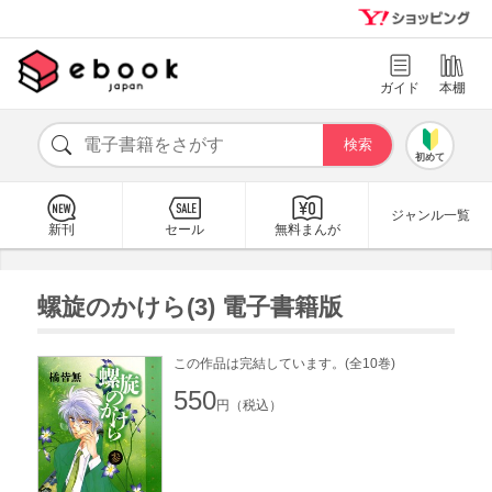
ガイド
本棚
初めて
ジャンル一覧
新刊
セール
無料まんが
螺旋のかけら(3) 電子書籍版
この作品は完結しています。(全10巻)
550
円（税込）