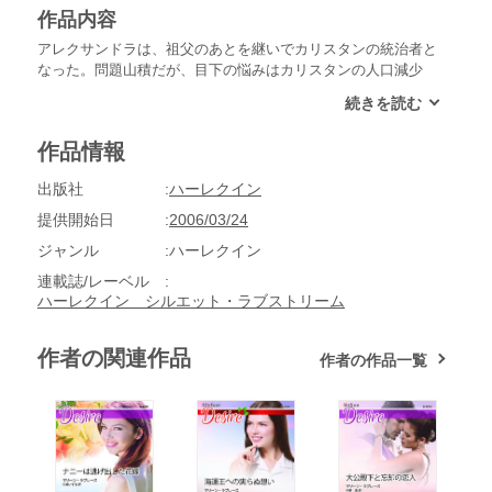
作品内容
アレクサンドラは、祖父のあとを継いでカリスタンの統治者と
なった。問題山積だが、目下の悩みはカリスタンの人口減少
だ。相次ぐ戦争で多くの男性を失ったこの国では、アレクサン
ドラを含め、若い女性ばかりが余っている。ある日彼女は、ア
メリカ大統領からの就任祝いに驚愕した。届いたのは、毛並み
作品情報
のよい名馬と見ばえのよい男性。ネイト・スローンと名乗る男
性いわく、国家繁栄のため“種馬”を活用してほしいという大統
出版社
ハーレクイン
領メッセージを携えてきたとのこと。いったいどういう意味？
提供開始日
2006/03/24
ジャンル
ハーレクイン
連載誌/レーベル
ハーレクイン シルエット・ラブストリーム
作者の関連作品
作者の作品一覧