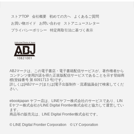
ストアTOP
会社概要
初めての方へ
よくあるご質問
お買い物ガイド
お問い合わせ
ストアニュースレター
プライバシーポリシー
特定商取引法に基づく表示
ABJマークは、この電子書店・電子書籍配信サービスが、著作権者から
コンテンツ使用許諾を得た正規版配信サービスであることを示す登録商
標(登録番号 第 6091713 号)です。
詳しくは[ABJマーク]または[電子出版制作・流通協議会]で検索してくだ
さい。
ebookjapan ヤフー店は、LINEヤフー株式会社のサービスであり、LIN
Eヤフー株式会社がLINE Digital Frontier株式会社と協力して運営してい
ます。
商品等の販売元は、LINE Digital Frontier株式会社です。
© LINE Digital Frontier Corporation © LY Corporation