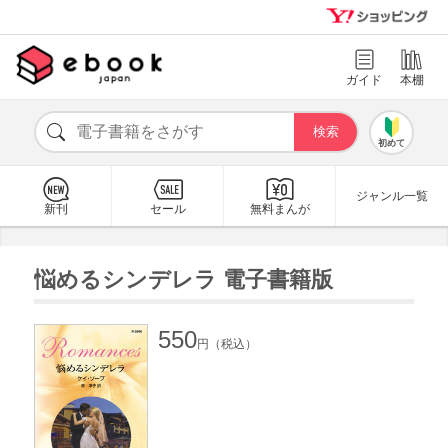
ガイド
本棚
初めて
ジャンル一覧
新刊
セール
無料まんが
悩めるシンデレラ 電子書籍版
550
円（税込）