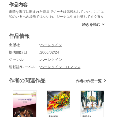
作品内容
豪華な調度に囲まれた部屋でジーナは気後れしていた。ここは
私のいるべき場所ではないわ。ジーナは生まれ落ちてすぐ養女
に出された。死期の迫った祖父が苦労して彼女を探しだし、ほ
んのわずかの言葉を交わしたあと、亡くなった。今、遺言が読
み上げられようとしている。私は何もいらない。祖父の養子で
作品情報
あるロスが、一族の帝国を引き継げばいい。だが遺言の内容に
ジーナは耳を疑った。ロスと彼女の結婚を条件に、財産が分与
出版社
ハーレクイン
されるというのだ。
提供開始日
2006/02/24
ジャンル
ハーレクイン
連載誌/レーベル
ハーレクイン・ロマンス
作者の関連作品
作者の作品一覧