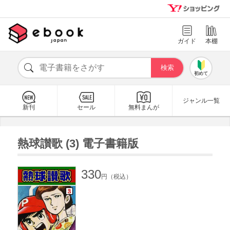
ガイド
本棚
初めて
ジャンル一覧
新刊
セール
無料まんが
熱球讃歌 (3) 電子書籍版
330
円（税込）