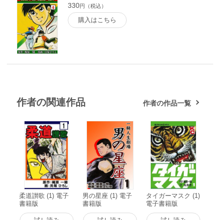
330
円（税込）
購入はこちら
作者の関連作品
作者の作品一覧
柔道讃歌 (1) 電子
男の星座 (1) 電子
タイガーマスク (1)
書籍版
書籍版
電子書籍版