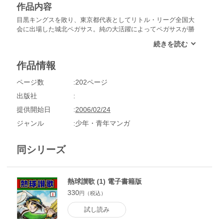
作品内容
目黒キングスを敗り、東京都代表としてリトル・リーグ全国大
会に出場した城北ペガサス。純の大活躍によってペガサスが勝
ち進む中、純は最愛の母に再会を果たすのだが…。母にはある
意外な秘密が隠されていた。
作品情報
ページ数
202ページ
出版社
提供開始日
2006/02/24
ジャンル
少年・青年マンガ
同シリーズ
熱球讃歌 (1) 電子書籍版
330
円（税込）
試し読み