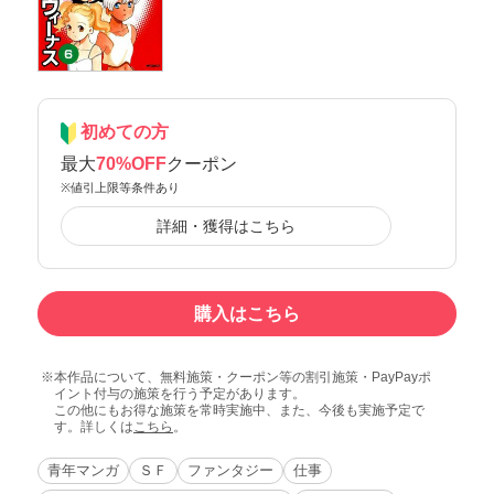
初めての方
最大
70%OFF
クーポン
※値引上限等条件あり
詳細・獲得はこちら
購入はこちら
本作品について、無料施策・クーポン等の割引施策・PayPayポ
イント付与の施策を行う予定があります。
この他にもお得な施策を常時実施中、また、今後も実施予定で
す。詳しくは
こちら
。
青年マンガ
ＳＦ
ファンタジー
仕事