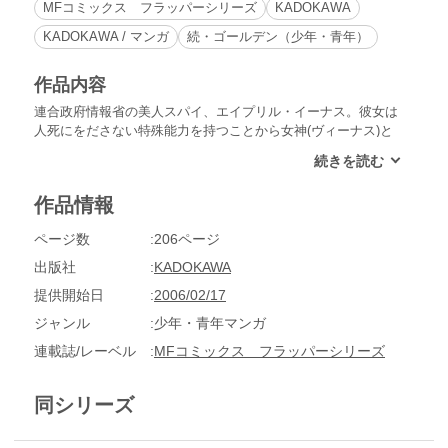
MFコミックス フラッパーシリーズ
KADOKAWA
KADOKAWA / マンガ
続・ゴールデン（少年・青年）
作品内容
連合政府情報省の美人スパイ、エイプリル・イーナス。彼女は
人死にをださない特殊能力を持つことから女神(ヴィーナス)と
呼ばれていた。そんな彼女の今回の任務は、リスボンで行方不
明になった帝国の実力者の跡取りを捜すことだった。しかし、
そこにそれぞれの思惑を持った帝国諜報部と神聖帝国が絡んで
作品情報
きて、大トラブルが巻き起こる!!……マリアアナのシャワーシ
ーンも収録!?
ページ数
206ページ
出版社
KADOKAWA
提供開始日
2006/02/17
ジャンル
少年・青年マンガ
連載誌/レーベル
MFコミックス フラッパーシリーズ
同シリーズ