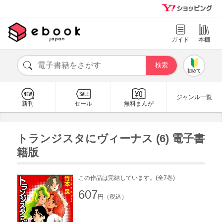
ガイド
本棚
初めて
ジャンル一覧
新刊
セール
無料まんが
トランジスタにヴィーナス (6) 電子書
籍版
この作品は完結しています。(全7巻)
607
円（税込）