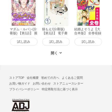
マダム・ルパン(分
猫もえ!(分冊版)
結婚よそうよ【大
冊版) 【第1話】 麗
【第1話】 電子書
合本版】 全巻収録
人はふたつの顔 電
籍版
電子書籍版
子書籍版
試し読み
試し読み
試し読み
ストアTOP
会社概要
初めての方へ
よくあるご質問
お買い物ガイド
お問い合わせ
ストアニュースレター
プライバシーポリシー
特定商取引法に基づく表示