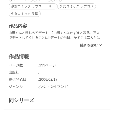
少女コミック ラブストーリー
少女コミック ラブコメ
少女コミック 学園
作品内容
山田くんと憧れの初デート！?山田くんはかずえと和代、三人
でデートしてくれることに!!デートの当日、かずえは二人とは
ぐれてしまう。かずえが二人を見つけたとき、和代は山田くん
と腕を組んでいて…!?かずえと和代、恋のバトルの決着は!?そ
して二人の友情の行方は!?
作品情報
ページ数
199ページ
出版社
提供開始日
2006/02/17
ジャンル
少女・女性マンガ
同シリーズ