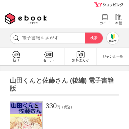
ガイド
本棚
初めて
ジャンル一覧
新刊
セール
無料まんが
山田くんと佐藤さん (後編) 電子書籍
版
330
円（税込）