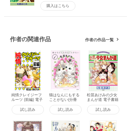
購入はこちら
作者の関連作品
作者の作品一覧
純情クレイジーフ
猫はなんにもする
松苗あけみの少女
ルーツ (前編) 電子
ことがない(分冊
まんが道 電子書籍
書籍版
版) 【第1話】 電子
版
書籍版
試し読み
試し読み
試し読み