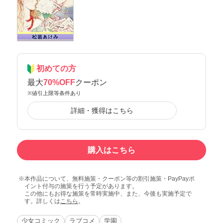
初めての方
最大
70%OFF
クーポン
※値引上限等条件あり
詳細・獲得はこちら
購入はこちら
本作品について、無料施策・クーポン等の割引施策・PayPayポ
イント付与の施策を行う予定があります。
この他にもお得な施策を常時実施中、また、今後も実施予定で
す。詳しくは
こちら
。
少女コミック
ラブコメ
学園