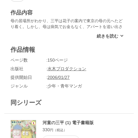
作品内容
母の居場所がわかり、三平は花子の案内で東京の母の元へたど
り着く。しかし、母は病気でお金もなく、アパートを追い出さ
れてしまい、二人は花子の家に身を寄せた。花子の母のため、
三平は毎日蝿とりをすることになるが、ひょんなことから猫退
治をすることに…。悲しい運命に操られる三平。ついに、かん
作品情報
平やタヌキたちと別れの時がやって来た。
ページ数
150ページ
出版社
水木プロダクション
提供開始日
2006/01/27
ジャンル
少年・青年マンガ
同シリーズ
河童の三平 (1) 電子書籍版
330
円（税込）