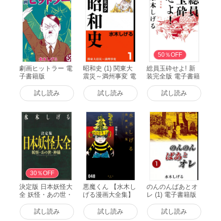
50％OFF
劇画ヒットラー 電
昭和史 (1) 関東大
総員玉砕せよ! 新
子書籍版
震災～満州事変 電
装完全版 電子書籍
子書籍版
版
試し読み
試し読み
試し読み
30％OFF
決定版 日本妖怪大
悪魔くん 【水木し
のんのんばあとオ
全 妖怪・あの世・
げる漫画大全集】
レ (1) 電子書籍版
神様 電子書籍版
電子書籍版
試し読み
試し読み
試し読み