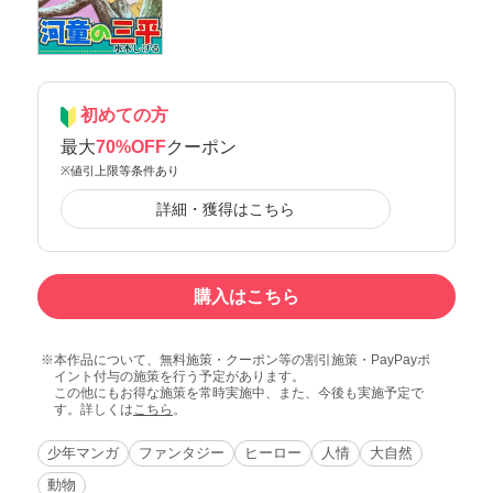
初めての方
最大
70%OFF
クーポン
※値引上限等条件あり
詳細・獲得はこちら
購入はこちら
本作品について、無料施策・クーポン等の割引施策・PayPayポ
イント付与の施策を行う予定があります。
この他にもお得な施策を常時実施中、また、今後も実施予定で
す。詳しくは
こちら
。
少年マンガ
ファンタジー
ヒーロー
人情
大自然
動物