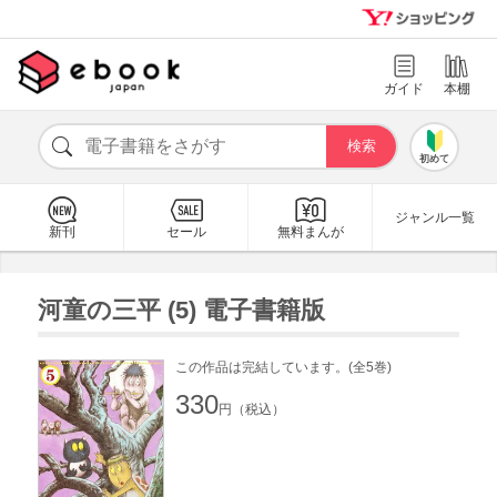
ガイド
本棚
初めて
ジャンル一覧
新刊
セール
無料まんが
河童の三平 (5) 電子書籍版
この作品は完結しています。(全5巻)
330
円（税込）