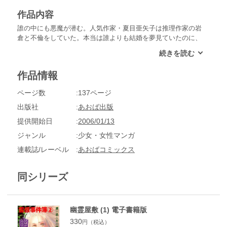
作品内容
誰の中にも悪魔が潜む。人気作家・夏目亜矢子は推理作家の岩
倉と不倫をしていた。本当は誰よりも結婚を夢見ていたのに、
彼の望むような強い女・自立した女を演じ続けてきた。ある
時、酔っぱらった彼女は一晩で物語を書き上げていた。それは
彼女の願いが反映された、ありもしない夢物語。なのに、彼女
作品情報
が描いたとおりのことが現実で起き始めて……!?迷い込んだの
は生と死の迷宮……？
ページ数
137ページ
出版社
あおば出版
提供開始日
2006/01/13
ジャンル
少女・女性マンガ
連載誌/レーベル
あおばコミックス
同シリーズ
幽霊屋敷 (1) 電子書籍版
330
円（税込）