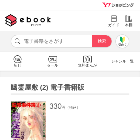
ガイド
本棚
初めて
ジャンル一覧
新刊
セール
無料まんが
幽霊屋敷 (2) 電子書籍版
330
円（税込）