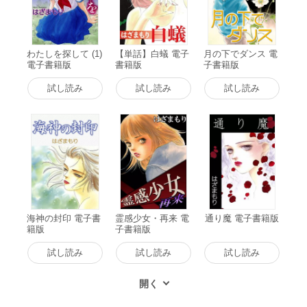
わたしを探して (1)
【単話】白蟻 電子
月の下でダンス 電
電子書籍版
書籍版
子書籍版
試し読み
試し読み
試し読み
海神の封印 電子書
霊感少女・再来 電
通り魔 電子書籍版
籍版
子書籍版
試し読み
試し読み
試し読み