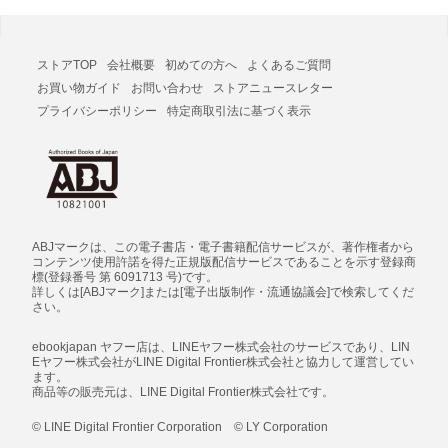
ストアTOP
会社概要
初めての方へ
よくあるご質問
お買い物ガイド
お問い合わせ
ストアニュースレター
プライバシーポリシー
特定商取引法に基づく表示
ABJマークは、この電子書店・電子書籍配信サービスが、著作権者から
コンテンツ使用許諾を得た正規版配信サービスであることを示す登録商
標(登録番号 第 6091713 号)です。
詳しくは[ABJマーク]または[電子出版制作・流通協議会]で検索してくだ
さい。
ebookjapan ヤフー店は、LINEヤフー株式会社のサービスであり、LIN
Eヤフー株式会社がLINE Digital Frontier株式会社と協力して運営してい
ます。
商品等の販売元は、LINE Digital Frontier株式会社です。
© LINE Digital Frontier Corporation © LY Corporation