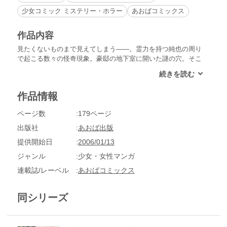
少女コミック ミステリー・ホラー
あおばコミックス
作品内容
見たくないものまで見えてしまう――。霊力を持つ純也の周り
で起こる数々の怪奇現象。豪邸の地下室に開いた謎の穴。そこ
から聞こえてくるのは、不気味に響く人の声……？妹の謎の
死・保険金殺人・霊に魅入られた女優、廃屋と化した屋敷を舞
台に惨劇が繰り広げられる!!はざまもりの傑作サスペンス・ホ
作品情報
ラー「吸血の館」「復活の宴」「幽霊屋敷」のシリーズ３部作
を収録！
ページ数
179ページ
出版社
あおば出版
提供開始日
2006/01/13
ジャンル
少女・女性マンガ
連載誌/レーベル
あおばコミックス
同シリーズ