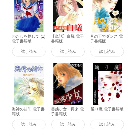
わたしを探して (1)
【単話】白蟻 電子
月の下でダンス 電
電子書籍版
書籍版
子書籍版
試し読み
試し読み
試し読み
海神の封印 電子書
霊感少女・再来 電
通り魔 電子書籍版
籍版
子書籍版
試し読み
試し読み
試し読み