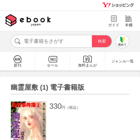
ガイド
本棚
初めて
ジャンル一覧
新刊
セール
無料まんが
幽霊屋敷 (1) 電子書籍版
330
円（税込）