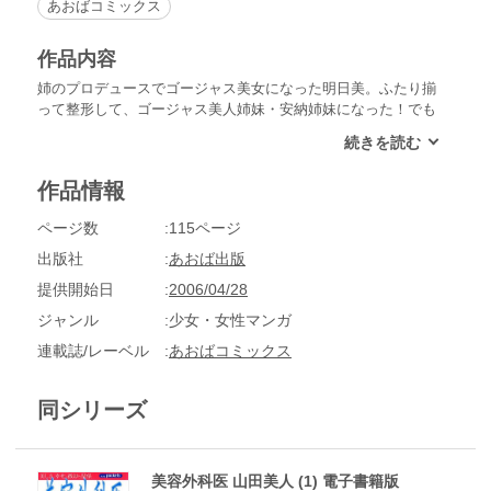
あおばコミックス
作品内容
姉のプロデュースでゴージャス美女になった明日美。ふたり揃
って整形して、ゴージャス美人姉妹・安納姉妹になった！でも
本当はずっと貧乏だったあたしたち。ショーユ飯を食べて、目
指すはひと旗揚げること！ずっとあきらめていた……ビンボー
なのも、幸せじゃなかった結婚生活も。でもお姉ちゃんと一緒
作品情報
なら、あたしにも何かできるかもしれない。ふたりなら、きっ
となれるわ！
ページ数
115ページ
出版社
あおば出版
提供開始日
2006/04/28
ジャンル
少女・女性マンガ
連載誌/レーベル
あおばコミックス
同シリーズ
美容外科医 山田美人 (1) 電子書籍版