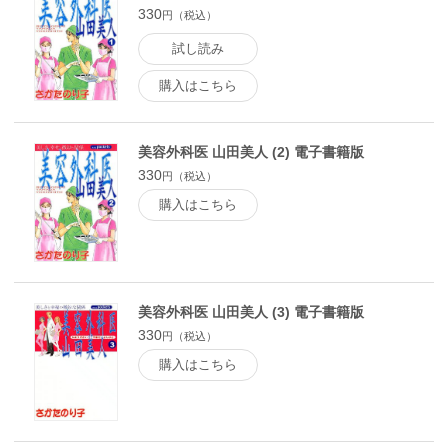
330
円（税込）
試し読み
購入はこちら
美容外科医 山田美人 (2) 電子書籍版
330
円（税込）
購入はこちら
美容外科医 山田美人 (3) 電子書籍版
330
円（税込）
購入はこちら