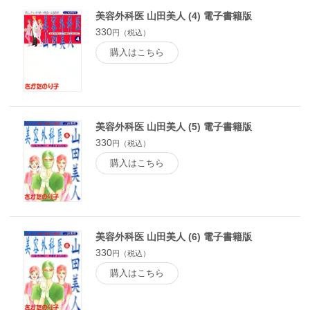
美容外科医 山田美人 (4) 電子書籍版
330
円（税込）
購入はこちら
美容外科医 山田美人 (5) 電子書籍版
330
円（税込）
購入はこちら
美容外科医 山田美人 (6) 電子書籍版
330
円（税込）
購入はこちら