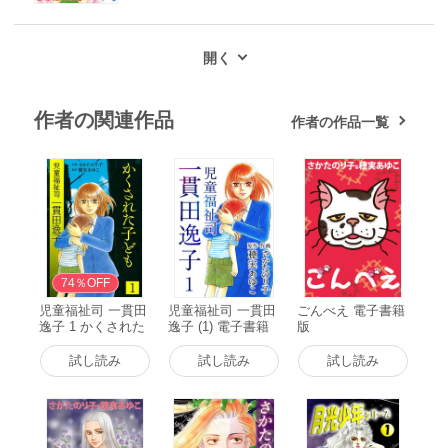
作者の関連作品
作者の作品一覧
74％OFF
児童福祉司 一貫田
児童福祉司 一貫田
ごんべえ 電子書籍
逸子 1 かくされた
逸子 (1) 電子書籍
版
子ども 愛蔵完全版
版
電子書籍版
試し読み
試し読み
試し読み