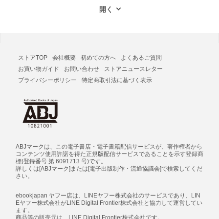
ストアTOP
会社概要
初めての方へ
よくあるご質問
お買い物ガイド
お問い合わせ
ストアニュースレター
プライバシーポリシー
特定商取引法に基づく表示
ABJマークは、この電子書店・電子書籍配信サービスが、著作権者から
コンテンツ使用許諾を得た正規版配信サービスであることを示す登録商
標(登録番号 第 6091713 号)です。
詳しくは[ABJマーク]または[電子出版制作・流通協議会]で検索してくだ
さい。
ebookjapan ヤフー店は、LINEヤフー株式会社のサービスであり、LIN
Eヤフー株式会社がLINE Digital Frontier株式会社と協力して運営してい
ます。
商品等の販売元は、LINE Digital Frontier株式会社です。