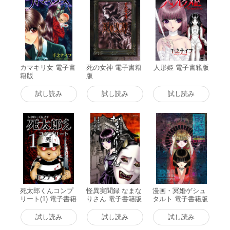
カマキリ女 電子書
死の女神 電子書籍
人形姫 電子書籍版
籍版
版
試し読み
試し読み
試し読み
死太郎くんコンプ
怪異実聞録 なまな
漫画・冥婚ゲシュ
リート(1) 電子書籍
りさん 電子書籍版
タルト 電子書籍版
版
試し読み
試し読み
試し読み