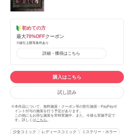
初めての方
最大
70%OFF
クーポン
※値引上限等条件あり
詳細・獲得はこちら
購入はこちら
試し読み
本作品について、無料施策・クーポン等の割引施策・PayPayポ
イント付与の施策を行う予定があります。
この他にもお得な施策を常時実施中、また、今後も実施予定で
す。詳しくは
こちら
。
少女コミック
レディースコミック
ミステリー・ホラー