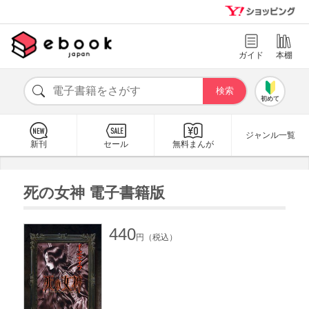
ガイド
本棚
初めて
ジャンル一覧
新刊
セール
無料まんが
死の女神 電子書籍版
440
円（税込）