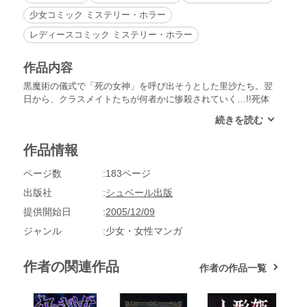
少女コミック ミステリー・ホラー
レディースコミック ミステリー・ホラー
作品内容
黒魔術の儀式で「死の女神」を呼び出そうとした里沙たち。翌
日から、クラスメイトたちが何者かに惨殺されていく…!!死体
の一部を切断して持ち去る犯人。「死の天使」と名乗る不気味
な子供たち。私たちの黒魔術が本当に「死の女神」を呼び出し
てしまったの…!?「死の女神」他４編収録。
作品情報
ページ数
183ページ
出版社
シュベール出版
提供開始日
2005/12/09
ジャンル
少女・女性マンガ
作者の関連作品
作者の作品一覧