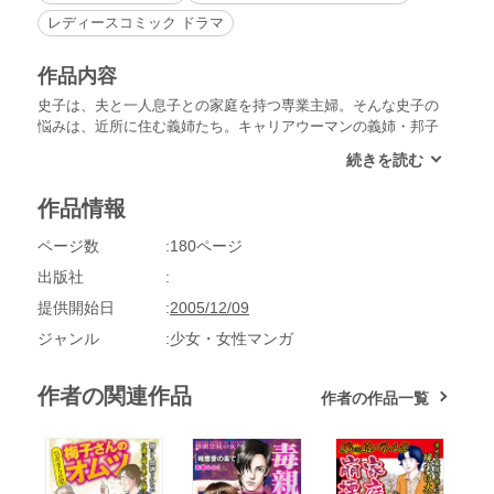
レディースコミック ドラマ
作品内容
史子は、夫と一人息子との家庭を持つ専業主婦。そんな史子の
悩みは、近所に住む義姉たち。キャリアウーマンの義姉・邦子
と、主婦業を嫌う笙子は専業主婦である史子に嫌味をいうこと
が多かった。そんな中、邦子と邦子の夫の不仲が目立つように
なり、ついに邦子は離婚してしまう…。
作品情報
ページ数
180ページ
出版社
提供開始日
2005/12/09
ジャンル
少女・女性マンガ
作者の関連作品
作者の作品一覧