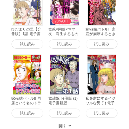
73％OFF
ひだまりの里【分
毒親×同僚×ママ
嫁vs姑バトル!! 家
冊版】1話 電子書
友…寄生するもの
庭が崩壊するとき
籍版
たち (1) 電子書籍
嫁姑シリーズ56 電
版
子書籍版
試し読み
試し読み
試し読み
嫁vs姑バトル!! 同
奴隷嫁 分冊版 (1)
私を虜にするイジ
居という名のトラ
電子書籍版
ワルな男 (1) 電子
ブル家庭 嫁姑シリ
書籍版
ーズ51 電子書籍版
試し読み
試し読み
試し読み