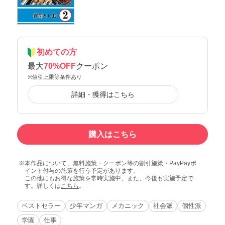
初めての方
最大
70%OFF
クーポン
※値引上限等条件あり
詳細・獲得はこちら
購入はこちら
本作品について、無料施策・クーポン等の割引施策・PayPayポ
イント付与の施策を行う予定があります。
この他にもお得な施策を常時実施中、また、今後も実施予定で
す。詳しくは
こちら
。
ベストセラー
少年マンガ
メカニック
社会派
個性派
学園
仕事