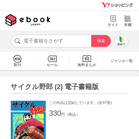
ガイド
本棚
初めて
ジャンル一覧
新刊
セール
無料まんが
サイクル野郎 (2) 電子書籍版
この作品は完結しています。(全37巻)
330
円（税込）