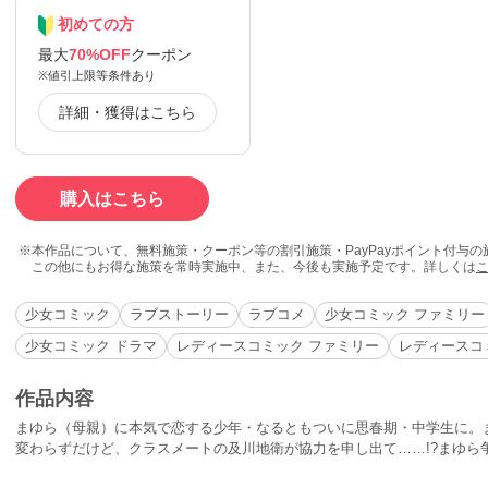
初めての方
最大
70%OFF
クーポン
※値引上限等条件あり
詳細・獲得はこちら
購入はこちら
本作品について、無料施策・クーポン等の割引施策・PayPayポイント付与
この他にもお得な施策を常時実施中、また、今後も実施予定です。詳しくは
少女コミック
ラブストーリー
ラブコメ
少女コミック ファミリー
少女コミック ドラマ
レディースコミック ファミリー
レディースコ
作品内容
まゆら（母親）に本気で恋する少年・なるともついに思春期・中学生に。
変わらずだけど、クラスメートの及川地衛が協力を申し出て……!?まゆら
ャープ、そしてとってもオシャレな世紀末ファミリー・ストーリー決定版!