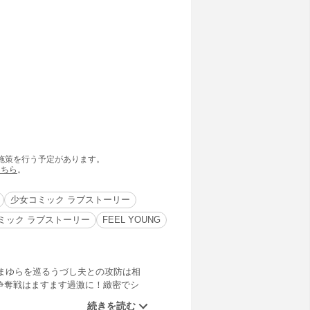
の施策を行う予定があります。
こちら
。
少女コミック ラブストーリー
ミック ラブストーリー
FEEL YOUNG
まゆらを巡るうづし夫との攻防は相
争奪戦はますます過激に！緻密でシ
!