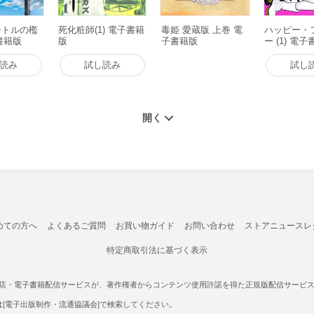
ートルの檻
死化粧師(1) 電子書籍
毒姫 愛蔵版 上巻 電
ハッピー・
書籍版
版
子書籍版
ー (1) 電
読み
試し読み
試し
めての方へ
よくあるご質問
お買い物ガイド
お問い合わせ
ストアニュースレ
特定商取引法に基づく表示
書店・電子書籍配信サービスが、著作権者からコンテンツ使用許諾を得た正規版配信サービスであ
たは[電子出版制作・流通協議会]で検索してください。