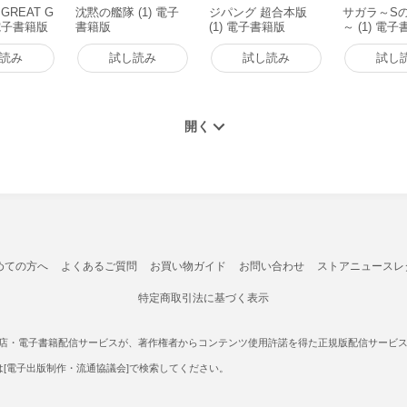
REAT G
沈黙の艦隊 (1) 電子
ジパング 超合本版
サガラ～S
 電子書籍版
書籍版
(1) 電子書籍版
～ (1) 電
読み
試し読み
試し読み
試し
めての方へ
よくあるご質問
お買い物ガイド
お問い合わせ
ストアニュースレ
特定商取引法に基づく表示
書店・電子書籍配信サービスが、著作権者からコンテンツ使用許諾を得た正規版配信サービスであ
たは[電子出版制作・流通協議会]で検索してください。