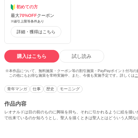
初めての方
最大
70%OFF
クーポン
※値引上限等条件あり
詳細・獲得はこちら
購入はこちら
試し読み
本作品について、無料施策・クーポン等の割引施策・PayPayポイント付与
この他にもお得な施策を常時実施中、また、今後も実施予定です。詳しくは
青年マンガ
仕事
歴史
モーニング
作品内容
レオナルドは目の前のものに興味を持ち、それに引かれるように絵を描い
で出来ているのか知ろうとし、聖人を描くときは聖人とはどういう人間なの
ナルドの森羅万象への限りない好奇心は新作制作をままらないものにして
グリッド夫人が肖像画の依頼にやって来たのだ。