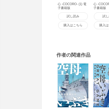
心 -COCORO- (1) 電
心 -COCOR
子書籍版
子書籍版
試し読み
試し
購入はこちら
購入は
作者の関連作品