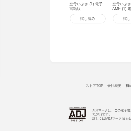
空母いぶき (1) 電子
空母いぶきG
書籍版
AME (1)
試し読み
試し
ストアTOP
会社概要
初
ABJマークは、この電子
713号)です。
詳しくは[ABJマーク]ま