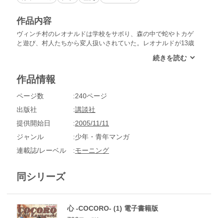
作品内容
ヴィンチ村のレオナルドは学校をサボり、森の中で蛇やトカゲ
と遊び、村人たちから変人扱いされていた。レオナルドが13歳
の頃、父の再婚相手フランチェスカが家へやって来る。公証人
である父は、レオナルドに自分の仕事を継がせようとしていた
が、権力者であるメジチ家のロレンツォに才能を見出されたと
作品情報
知り、芸術家への道を歩ませようとする。天才レオナルド・
ダ・ヴィンチの孤独の生涯を巨匠が描く!!
ページ数
240ページ
出版社
講談社
提供開始日
2005/11/11
ジャンル
少年・青年マンガ
連載誌/レーベル
モーニング
同シリーズ
心 -COCORO- (1) 電子書籍版