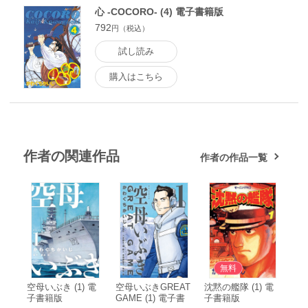
心 -COCORO- (4) 電子書籍版
792
円（税込）
試し読み
購入はこちら
作者の関連作品
作者の作品一覧
無料
空母いぶき (1) 電
空母いぶきGREAT
沈黙の艦隊 (1) 電
子書籍版
GAME (1) 電子書
子書籍版