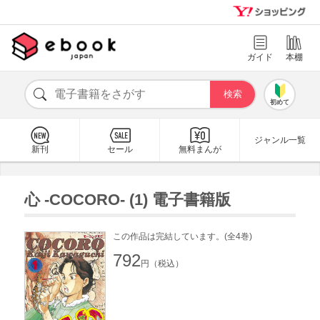
ガイド
本棚
初めて
ジャンル一覧
新刊
セール
無料まんが
心 -COCORO- (1) 電子書籍版
この作品は完結しています。(全4巻)
792
円（税込）