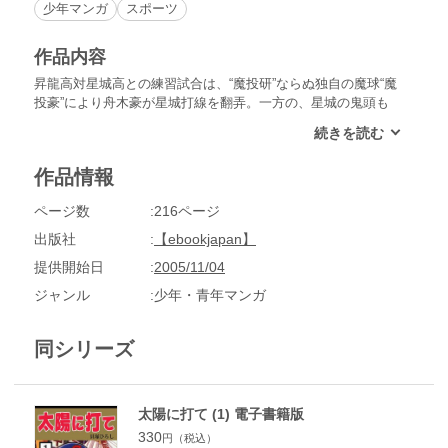
少年マンガ
スポーツ
作品内容
昇龍高対星城高との練習試合は、“魔投研”ならぬ独自の魔球“魔
投豪”により舟木豪が星城打線を翻弄。一方の、星城の鬼頭も
打者をのけぞらす大カーブを武器に昇龍打線をおさえこみ、試
合は緊迫した投手戦となる。しかも豪は星城打線をパーフェク
トにおさえ、完全試合まであと三人となる。だがその時、“魔
作品情報
投豪”の多投により、豪の肩に激痛が走る。
ページ数
216ページ
出版社
【ebookjapan】
提供開始日
2005/11/04
ジャンル
少年・青年マンガ
同シリーズ
太陽に打て (1) 電子書籍版
330
円（税込）