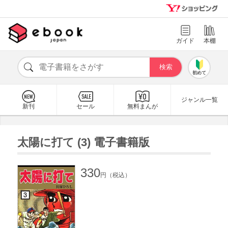
ガイド
本棚
初めて
ジャンル一覧
新刊
セール
無料まんが
太陽に打て (3) 電子書籍版
330
円（税込）