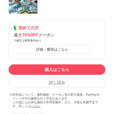
初めての方
最大
70%OFF
クーポン
※値引上限等条件あり
詳細・獲得はこちら
購入はこちら
試し読み
本作品について、無料施策・クーポン等の割引施策・PayPayポ
イント付与の施策を行う予定があります。
この他にもお得な施策を常時実施中、また、今後も実施予定で
す。詳しくは
こちら
。