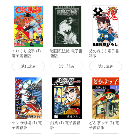
くりくり投手 (1)
戦国忍法帖 電子書
父の魂 (1) 電子書
電子書籍版
籍版
籍版
試し読み
試し読み
試し読み
ケンカ球場 (1) 電
烈風 (1) 電子書籍
どろぼっ子 (1) 電
子書籍版
版
子書籍版