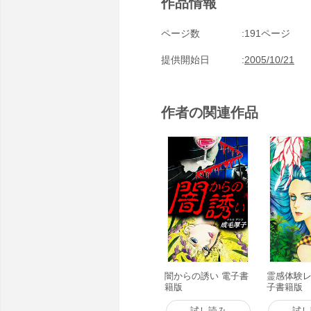
作品情報
ページ数
191ページ
提供開始日
2005/10/21
作者の関連作品
闇からの誘い 電子書
霊感体験レ
籍版
子書籍版
試し読み
試し