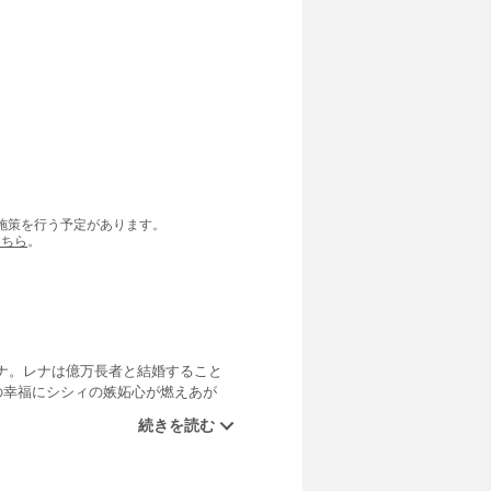
の施策を行う予定があります。
こちら
。
ナ。レナは億万長者と結婚すること
の幸福にシシィの嫉妬心が燃えあが
全７話収録。