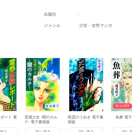
出版社
ジャンル
少女・女性マンガ
50％OFF
ポート 電
霊感少女 -闇のカル
死霊のうめき 電子書
魚葬 電
テ- 電子書籍版
籍版
読み
試し読み
試し読み
試し