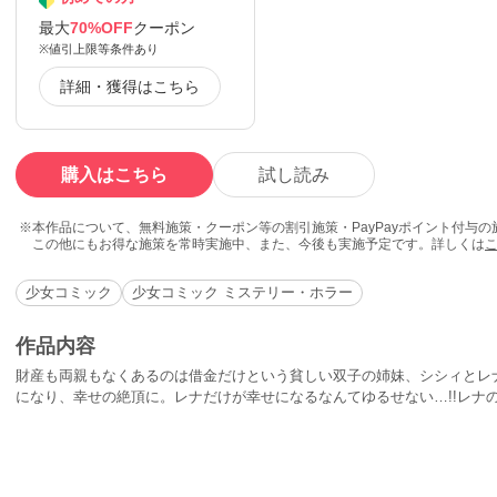
最大
70%OFF
クーポン
※値引上限等条件あり
詳細・獲得はこちら
購入はこちら
試し読み
本作品について、無料施策・クーポン等の割引施策・PayPayポイント付与
この他にもお得な施策を常時実施中、また、今後も実施予定です。詳しくは
少女コミック
少女コミック ミステリー・ホラー
作品内容
財産も両親もなくあるのは借金だけという貧しい双子の姉妹、シシィとレ
になり、幸せの絶頂に。レナだけが幸せになるなんてゆるせない…!!レナ
る!!シシィが立てた恐ろしい計画とは…!?表題作「影を殺した女」を含む