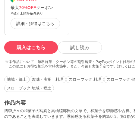
最大
70%OFF
クーポン
※値引上限等条件あり
詳細・獲得はこちら
購入はこちら
試し読み
本作品について、無料施策・クーポン等の割引施策・PayPayポイント付与
この他にもお得な施策を常時実施中、また、今後も実施予定です。詳しくは
地域・郷土
趣味・実用 料理
スローブック 料理
スローブック 
スローブック 地域・郷土
作品内容
四季折々の和菓子の写真と高橋睦郎氏の文章で、和菓子を季節感や古典、
のであることを表現していきます。季節感ある和菓子を約150点。第1巻が1
を季節の流れに沿って紹介していきます。和菓子伝統そのものである老舗
つくりだす美しい数々の和菓子に酔いしれてください。併せて、和菓子の