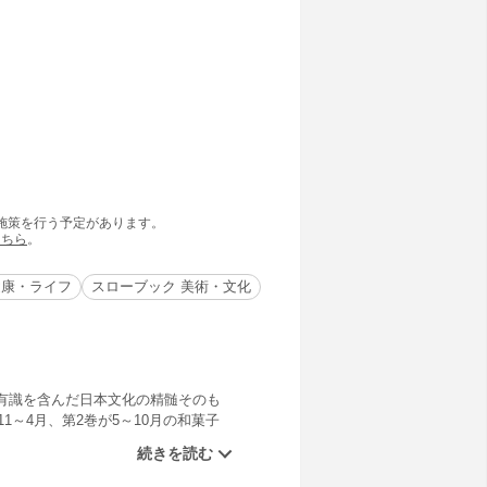
の施策を行う予定があります。
こちら
。
健康・ライフ
スローブック 美術・文化
有識を含んだ日本文化の精髄そのも
1～4月、第2巻が5～10月の和菓子
の川端道喜、亀屋伊織、虎屋黒川が
見本帳、絵巻、工具も紹介します。