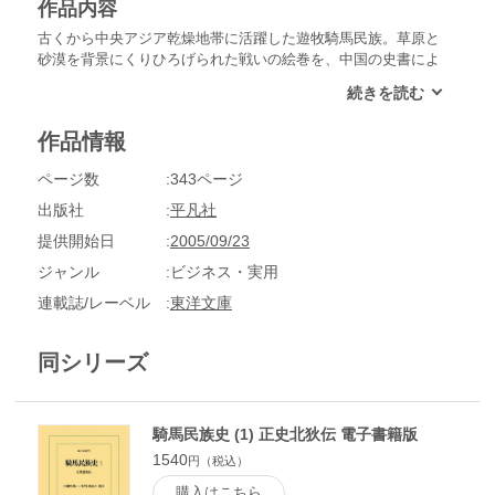
作品内容
古くから中央アジア乾燥地帯に活躍した遊牧騎馬民族。草原と
砂漠を背景にくりひろげられた戦いの絵巻を、中国の史書によ
って鳥瞰するこころみ。最終第３巻は、韃靼、瓦剌、兀良哈、
吐蕃、沙陀をとりあげる。
作品情報
ページ数
343ページ
出版社
平凡社
提供開始日
2005/09/23
ジャンル
ビジネス・実用
連載誌/レーベル
東洋文庫
同シリーズ
騎馬民族史 (1) 正史北狄伝 電子書籍版
1540
円（税込）
購入はこちら