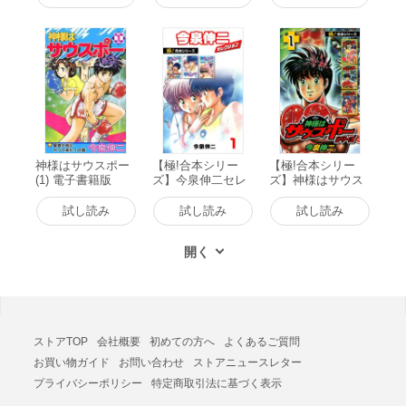
神様はサウスポー
【極!合本シリー
【極!合本シリー
(1) 電子書籍版
ズ】今泉伸二セレ
ズ】神様はサウス
クション1巻 電子
ポー シリーズ1巻
書籍版
電子書籍版
試し読み
試し読み
試し読み
ストアTOP
会社概要
初めての方へ
よくあるご質問
お買い物ガイド
お問い合わせ
ストアニュースレター
プライバシーポリシー
特定商取引法に基づく表示