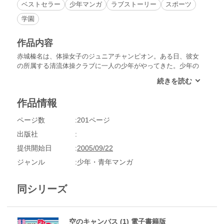
ベストセラー
少年マンガ
ラブストーリー
スポーツ
学園
作品内容
赤城榛名は、体操女子のジュニアチャンピオン。ある日、彼女
の所属する清流体操クラブに一人の少年がやってきた。少年の
名は北野太一。男と男の約束を果たすためにこの街に帰ってき
たという太一と、それを聞き動揺する榛名。二人の間にはいっ
たい……。そして、太一の背中にある大きなキズは果たして!?
作品情報
二人を結ぶ接点は、7年前の夏にあった。永遠のライバルを追
い続ける少年とその狭間で揺れる少女の愛と感動の青春物語。
ページ数
201ページ
出版社
提供開始日
2005/09/22
ジャンル
少年・青年マンガ
同シリーズ
空のキャンバス (1) 電子書籍版