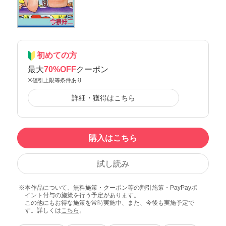
初めての方
最大
70%OFF
クーポン
※値引上限等条件あり
詳細・獲得はこちら
購入はこちら
試し読み
本作品について、無料施策・クーポン等の割引施策・PayPayポ
イント付与の施策を行う予定があります。
この他にもお得な施策を常時実施中、また、今後も実施予定で
す。詳しくは
こちら
。