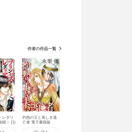
作者の作品一覧
・レダリ
灼熱の王と美しき逃
賊～ (1)
亡者 電子書籍版