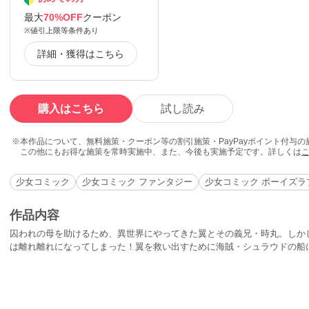
最大
70%OFF
クーポン
※値引上限等条件あり
詳細・獲得はこちら
購入はこちら
試し読み
本作品について、無料施策・クーポン等の割引施策・PayPayポイント付与
この他にもお得な施策を常時実施中、また、今後も実施予定です。詳しくは
少女コミック
少女コミック ファンタジー
少女コミック ボーイズラ
作品内容
囚われの母を助けるため、異世界にやってきた翼とその義兄・時丸。しか
は離れ離れになってしまった！翼を救い出すために海賊・シュラウドの船
して、翼と時丸は再会することができるのか？そして、彼らの運命は――!