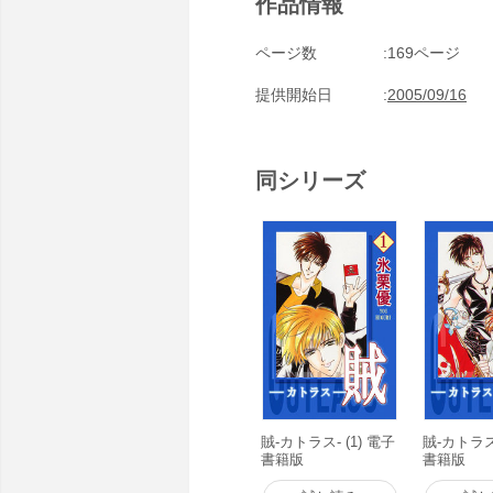
作品情報
ページ数
169ページ
提供開始日
2005/09/16
同シリーズ
賊-カトラス- (1) 電子
賊-カトラス-
書籍版
書籍版