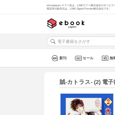
ebookjapan ヤフー店は、LINEヤフー株式会社のサービスで
商品等の販売元は、LINE Digital Frontier株式会社です。
新刊
セール
無
賊-カトラス- (2) 電