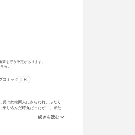
の施策を行う予定があります。
こちら
。
ブコミック
R.
し翼は奴隷商人にさらわれ、ふたり
に乗り込んだ時丸だったが…。果た
?