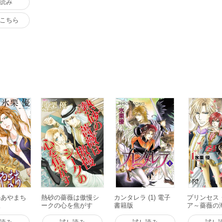
読み
こちら
のあやまち
熱砂の薔薇は傲慢シ
カンタレラ (1) 電子
プリンセス
版
ークの心を焦がす
書籍版
ア～薔薇の海
【新装版】 電子書籍
電子書籍版
版