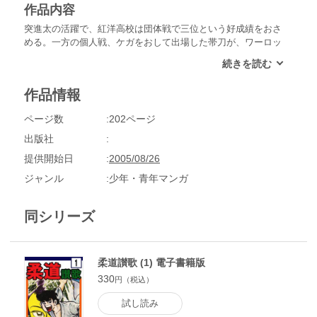
作品内容
突進太の活躍で、紅洋高校は団体戦で三位という好成績をおさ
める。一方の個人戦、ケガをおして出場した帯刀が、ワーロッ
クの必殺技“回転地獄ころがし”の血祭りに上げられてしまう。
そして、ワーロックとの対戦で、突進太もまた足首の負傷
で“巴二段投げ”を封じられてしまう。このままワーロックの“回
作品情報
転地獄転がし”の餌食になってしまうのか!?
ページ数
202ページ
出版社
提供開始日
2005/08/26
ジャンル
少年・青年マンガ
同シリーズ
柔道讃歌 (1) 電子書籍版
330
円（税込）
試し読み