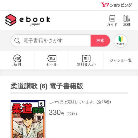
ガイド
本棚
初めて
ジャンル一覧
新刊
セール
無料まんが
柔道讃歌 (6) 電子書籍版
この作品は完結しています。(全16巻)
330
円（税込）