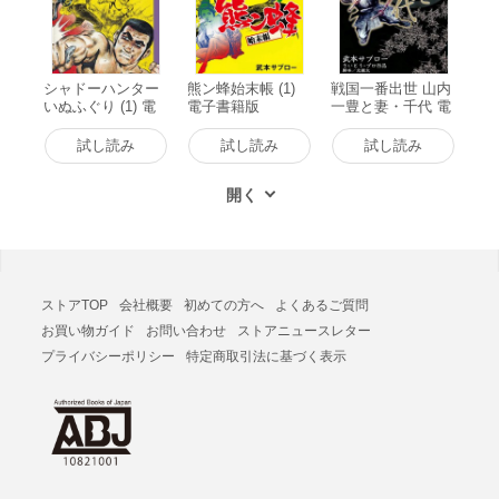
シャドーハンター
熊ン蜂始末帳 (1)
戦国一番出世 山内
いぬふぐり (1) 電
電子書籍版
一豊と妻・千代 電
子書籍版
子書籍版
試し読み
試し読み
試し読み
ストアTOP
会社概要
初めての方へ
よくあるご質問
お買い物ガイド
お問い合わせ
ストアニュースレター
プライバシーポリシー
特定商取引法に基づく表示