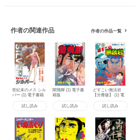
作者の関連作品
作者の作品一覧
世紀末のメス シル
闇飛脚 (1) 電子書
どすこい無法岩
バー (1) 電子書籍
籍版
【分冊版】 (1) 電
版
子書籍版
試し読み
試し読み
試し読み