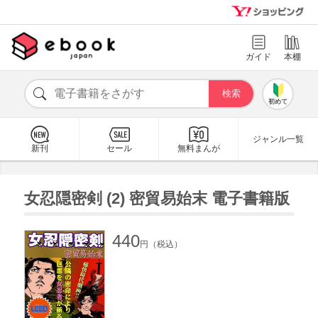
ガイド
本棚
初めて
ジャンル一覧
新刊
セール
無料まんが
女忍隠密剣 (2) 密貿易始末 電子書籍版
440
円（税込）