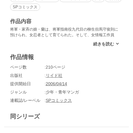
SPコミックス
作品内容
将軍・家斉の娘・蘭は、将軍指南役九代目の柳生但馬守俊則に
預けられ、女忍者として育てられた。そして、女情報工作員
「くノ一」としての才能を大いに発揮する。正体不明の巨船が
座礁した漁村付近で訓練をしていた蘭たち一行は、巨船の持ち
主・呂宗兵衛の本拠地に江戸から来た芸人として乗り込み…!?
作品情報
「南行ス!!」収録。
ページ数
210ページ
出版社
リイド社
提供開始日
2006/04/14
ジャンル
少年・青年マンガ
連載誌/レーベル
SPコミックス
同シリーズ