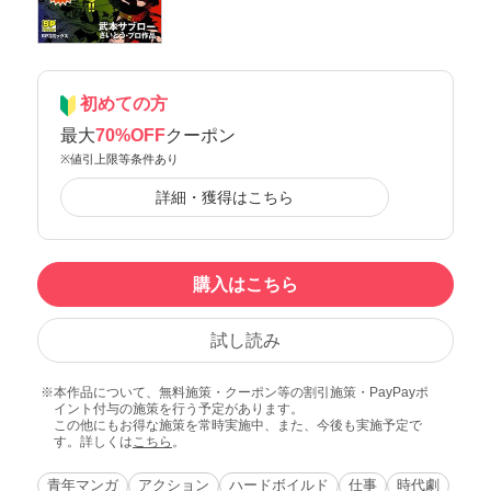
初めての方
最大
70%OFF
クーポン
※値引上限等条件あり
詳細・獲得はこちら
購入はこちら
試し読み
本作品について、無料施策・クーポン等の割引施策・PayPayポ
イント付与の施策を行う予定があります。
この他にもお得な施策を常時実施中、また、今後も実施予定で
す。詳しくは
こちら
。
青年マンガ
アクション
ハードボイルド
仕事
時代劇