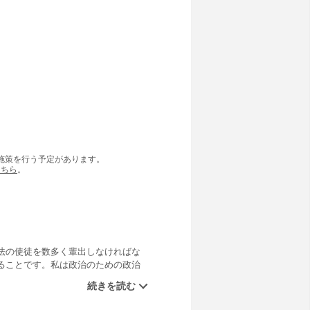
の施策を行う予定があります。
こちら
。
法の使徒を数多く輩出しなければな
ることです。私は政治のための政治
のために戦うのです。政治はそのた
いです！