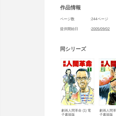
作品情報
ページ数
244ページ
提供開始日
2005/09/02
同シリーズ
劇画人間革命 (1) 電
劇画人間革命
子書籍版
子書籍版