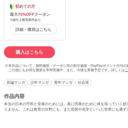
初めての方
最大
70%OFF
クーポン
※値引上限等条件あり
詳細・獲得はこちら
購入はこちら
本作品について、無料施策・クーポン等の割引施策・PayPayポイント付与
この他にもお得な施策を常時実施中、また、今後も実施予定です。詳しくは
長編マンガ
少年マンガ
青年マンガ
社会派
作品内容
本当の日本の平和と安泰のためには、真に民衆のために体を張っていく妙
りません。これは教育の分野にも、また芸術や化学といった世界にも通ず
をしているのではありません。あくまでも日本の幸福のため、民衆の福祉
めの手段です――広宣流布は人類の平和と文化を推進していく総合的な戦