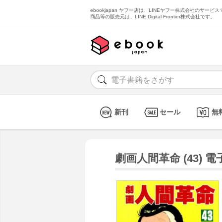
ebookjapan ヤフー店は、LINEヤフー株式会社のサービスで
商品等の販売元は、LINE Digital Frontier株式会社です。
新刊
セール
無
劇画人間革命 (43) 