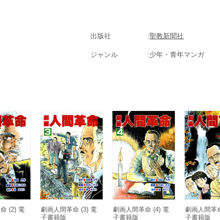
出版社
聖教新聞社
ジャンル
少年・青年マンガ
 (2) 電
劇画人間革命 (3) 電
劇画人間革命 (4) 電
劇画人間革命 
子書籍版
子書籍版
子書籍版