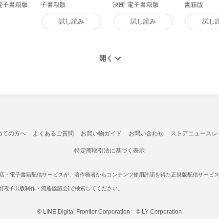
電子書籍版
子書籍版
決断 電子書籍版
書籍版
試し読み
試し読み
試し
めての方へ
よくあるご質問
お買い物ガイド
お問い合わせ
ストアニュースレ
特定商取引法に基づく表示
書店・電子書籍配信サービスが、著作権者からコンテンツ使用許諾を得た正規版配信サービスであ
たは[電子出版制作・流通協議会]で検索してください。
© LINE Digital Frontier Corporation © LY Corporation