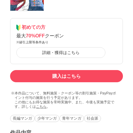
初めての方
最大
70%OFF
クーポン
※値引上限等条件あり
詳細・獲得はこちら
購入はこちら
本作品について、無料施策・クーポン等の割引施策・PayPayポ
イント付与の施策を行う予定があります。
この他にもお得な施策を常時実施中、また、今後も実施予定で
す。詳しくは
こちら
。
長編マンガ
少年マンガ
青年マンガ
社会派
作品内容