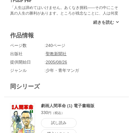
「人生は諦めてはいけません。あくなき挑戦――その中にこそ
真の人生の勝利があります。ところが残念なことに、人は何度
か挫折すると、もうオレはダメだと諦め、人生なんてこんなも
のだと思い込んでしまう。そこに必要なのは、まだ負けるもの
か、まだ自分はやれる、と挑戦する勇気なのです」力強い発言
作品情報
の一方、山本伸一の身体にも病魔が襲いかかっていた。「今が
ボクにとって最高最大の試練の時に違いない！負けるもの
ページ数
240ページ
か!!」
出版社
聖教新聞社
提供開始日
2005/08/26
ジャンル
少年・青年マンガ
同シリーズ
劇画人間革命 (1) 電子書籍版
330
円（税込）
試し読み