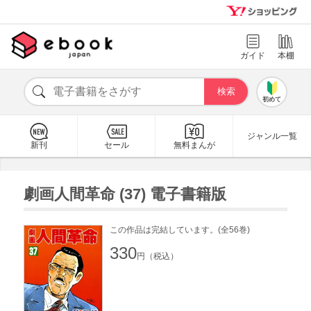
ガイド
本棚
初めて
ジャンル一覧
新刊
セール
無料まんが
劇画人間革命 (37) 電子書籍版
この作品は完結しています。(全56巻)
330
円（税込）