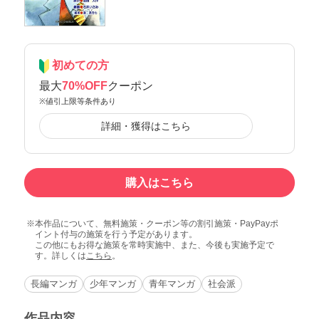
初めての方
最大
70%OFF
クーポン
※値引上限等条件あり
詳細・獲得はこちら
購入はこちら
本作品について、無料施策・クーポン等の割引施策・PayPayポ
イント付与の施策を行う予定があります。
この他にもお得な施策を常時実施中、また、今後も実施予定で
す。詳しくは
こちら
。
長編マンガ
少年マンガ
青年マンガ
社会派
作品内容