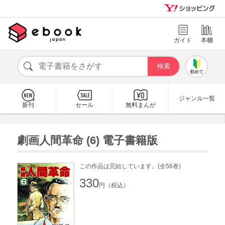
ガイド
本棚
初めて
ジャンル一覧
新刊
セール
無料まんが
劇画人間革命 (6) 電子書籍版
この作品は完結しています。(全56巻)
330
円（税込）