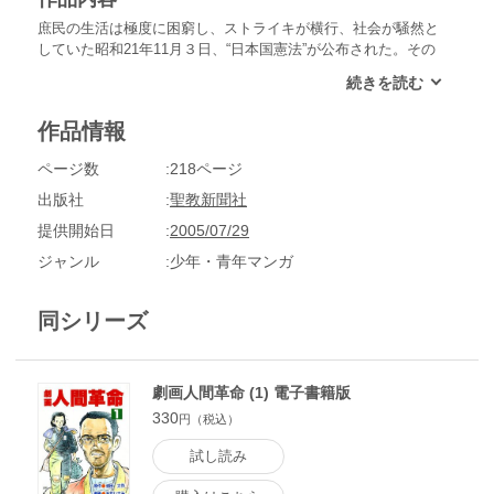
庶民の生活は極度に困窮し、ストライキが横行、社会が騒然と
していた昭和21年11月３日、“日本国憲法”が公布された。その
数日後の17日には神田教育会館で、故牧口会長の三回忌が執り
行われ、再び戸田は決意を新たにしたのだ。「社会がどんなに
揺れ動こうとも、今はやるべきことを見失ってはならない!!」
作品情報
ページ数
218ページ
出版社
聖教新聞社
提供開始日
2005/07/29
ジャンル
少年・青年マンガ
同シリーズ
劇画人間革命 (1) 電子書籍版
330
円（税込）
試し読み