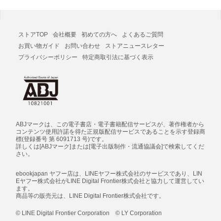
ストアTOP
会社概要
初めての方へ
よくあるご質問
お買い物ガイド
お問い合わせ
ストアニュースレター
プライバシーポリシー
特定商取引法に基づく表示
ABJマークは、この電子書店・電子書籍配信サービスが、著作権者から
コンテンツ使用許諾を得た正規版配信サービスであることを示す登録商
標(登録番号 第 6091713 号)です。
詳しくは[ABJマーク]または[電子出版制作・流通協議会]で検索してくだ
さい。
ebookjapan ヤフー店は、LINEヤフー株式会社のサービスであり、LIN
Eヤフー株式会社がLINE Digital Frontier株式会社と協力して運営してい
ます。
商品等の販売元は、LINE Digital Frontier株式会社です。
© LINE Digital Frontier Corporation © LY Corporation