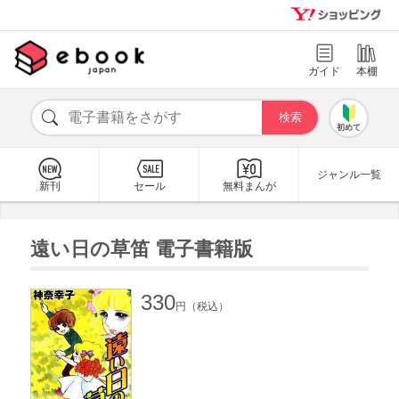
ガイド
本棚
初めて
ジャンル一覧
新刊
セール
無料まんが
遠い日の草笛 電子書籍版
330
円（税込）