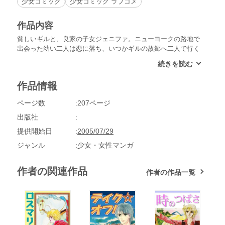
少女コミック
少女コミック ラブコメ
作品内容
貧しいギルと、良家の子女ジェニファ。ニューヨークの路地で
出会った幼い二人は恋に落ち、いつかギルの故郷へ二人で行く
ことを誓い合う。しかし身分の違いが恋を妨げ、二人には別離
の時がやってくる…。約束を信じ、ひたむきにギルを愛するジ
ェニファの愛の行方は…。表題作をはじめ、全４編を収録。
作品情報
ページ数
207ページ
出版社
提供開始日
2005/07/29
ジャンル
少女・女性マンガ
作者の関連作品
作者の作品一覧