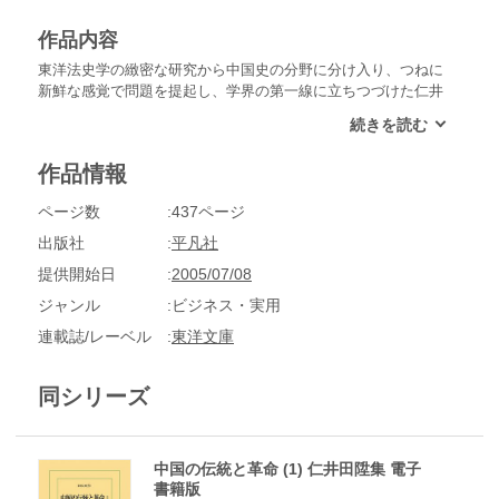
作品内容
東洋法史学の緻密な研究から中国史の分野に分け入り、つねに
新鮮な感覚で問題を提起し、学界の第一線に立ちつづけた仁井
田陞。その重要論稿を集める第２巻は、「法史学からみる文学
作品」「支那近世の戯曲小説に見えたる私法」「文献解題」
「雑纂」の４部に25編を収める。仁井田陞著作目録を付す。
作品情報
ページ数
437ページ
出版社
平凡社
提供開始日
2005/07/08
ジャンル
ビジネス・実用
連載誌/レーベル
東洋文庫
同シリーズ
中国の伝統と革命 (1) 仁井田陞集 電子
書籍版