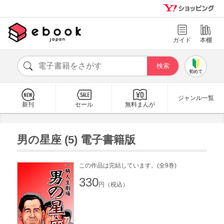
ガイド
本棚
初めて
ジャンル一覧
新刊
セール
無料まんが
男の星座 (5) 電子書籍版
この作品は完結しています。(全9巻)
330
円（税込）