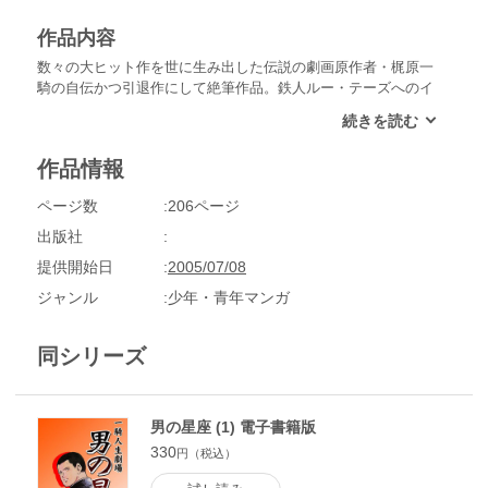
作品内容
数々の大ヒット作を世に生み出した伝説の劇画原作者・梶原一
騎の自伝かつ引退作にして絶筆作品。鉄人ルー・テーズへのイ
ンタビュー、世紀の決戦、力道山VSルー・テーズ戦の裏側、
力道山の実像、そして父親のガン発症から闘病生活等を綴った
一騎人生劇場第五幕！
作品情報
ページ数
206ページ
出版社
提供開始日
2005/07/08
ジャンル
少年・青年マンガ
同シリーズ
男の星座 (1) 電子書籍版
330
円（税込）