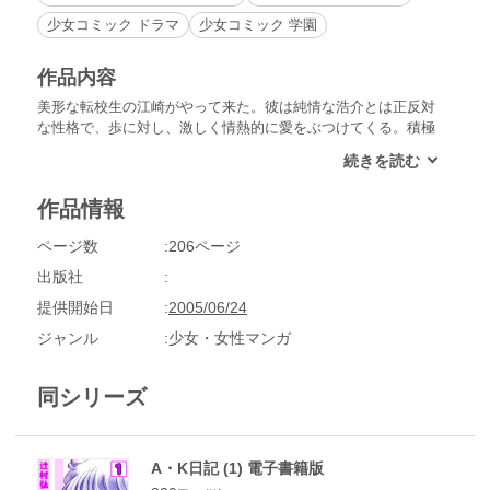
少女コミック ドラマ
少女コミック 学園
作品内容
美形な転校生の江崎がやって来た。彼は純情な浩介とは正反対
な性格で、歩に対し、激しく情熱的に愛をぶつけてくる。積極
的な江崎に出会い、浩介にもの足りなさを感じて動揺する歩。
そんな歩の迷いを受け止めてくれたのは、やはり浩介だった。
浩介と歩のプラトニックな愛は、林間学校のファイアーストー
作品情報
ムを背景に燃え上がる!!
ページ数
206ページ
出版社
提供開始日
2005/06/24
ジャンル
少女・女性マンガ
同シリーズ
A・K日記 (1) 電子書籍版