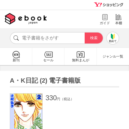
ガイド
本棚
初めて
ジャンル一覧
新刊
セール
無料まんが
A・K日記 (2) 電子書籍版
330
円（税込）