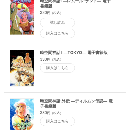
時空間神話Ⅰ ―レムール･ランド― 電子
書籍版
330
円（税込）
試し読み
購入はこちら
時空間神話Ⅱ ―TOKYO― 電子書籍版
330
円（税込）
購入はこちら
時空間神話 外伝 ―ディルムン伝説― 電
子書籍版
330
円（税込）
購入はこちら