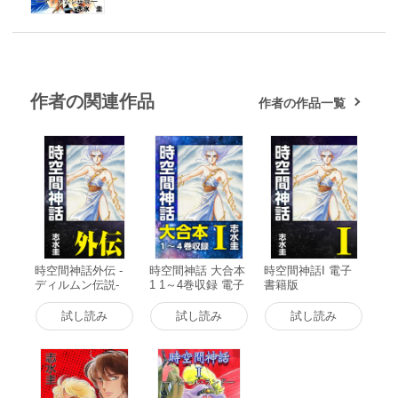
作者の関連作品
作者の作品一覧
時空間神話外伝 -
時空間神話 大合本
時空間神話I 電子
ディルムン伝説-
1 1～4巻収録 電子
書籍版
電子書籍版
書籍版
試し読み
試し読み
試し読み