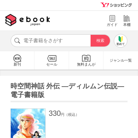
ガイド
本棚
初めて
ジャンル一覧
新刊
セール
無料まんが
時空間神話 外伝 ―ディルムン伝説―
電子書籍版
330
円（税込）