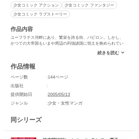
少女コミック アクション
少女コミック ファンタジー
少女コミック ラブストーリー
作品内容
ユーフラテス河畔にあり、繁栄を誇る街、バビロン。しかし、
かつての大帝国もいまや周辺の列強諸国に領土を狭められてい
た。バビロンで生まれ育ったマルドは、いつしか伝説の不老不
死の楽園「ディルムン」に興味を持ち、家を出て、「ディルム
ン」を探す旅に出る…。古代オリエントを舞台に繰り広げられ
作品情報
る、愛と友情のロマン!!
ページ数
144ページ
出版社
提供開始日
2005/05/13
ジャンル
少女・女性マンガ
同シリーズ