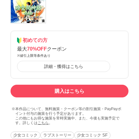
初めての方
最大
70%OFF
クーポン
※値引上限等条件あり
詳細・獲得はこちら
購入はこちら
本作品について、無料施策・クーポン等の割引施策・PayPayポ
イント付与の施策を行う予定があります。
この他にもお得な施策を常時実施中、また、今後も実施予定で
す。詳しくは
こちら
。
少女コミック
ラブストーリー
少女コミック SF