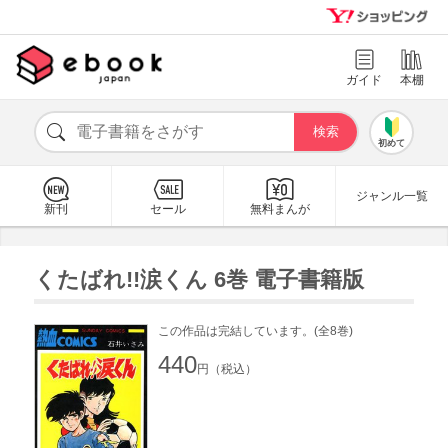
ガイド
本棚
初めて
ジャンル一覧
新刊
セール
無料まんが
くたばれ!!涙くん 6巻 電子書籍版
この作品は完結しています。(全8巻)
440
円（税込）