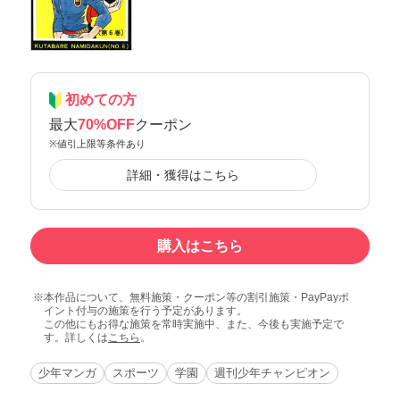
初めての方
最大
70%OFF
クーポン
※値引上限等条件あり
詳細・獲得はこちら
購入はこちら
本作品について、無料施策・クーポン等の割引施策・PayPayポ
イント付与の施策を行う予定があります。
この他にもお得な施策を常時実施中、また、今後も実施予定で
す。詳しくは
こちら
。
少年マンガ
スポーツ
学園
週刊少年チャンピオン