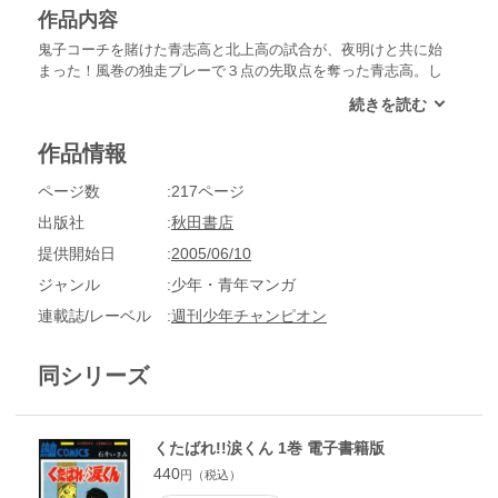
作品内容
鬼子コーチを賭けた青志高と北上高の試合が、夜明けと共に始
まった！風巻の独走プレーで３点の先取点を奪った青志高。し
かしパスをまるで出さずチームワークを乱す風巻。そこに追い
討ちをかけるかのように、山野辺健が発した“ジャックナイフ
作戦”開始のサイン…。同時に、北上高イレブンの目の色が変
作品情報
わった！ついに北上高の奥の手が、青志イレブンに牙を剥く!!
くり出されたミサイルシュートは、時速200キロを超えるとい
ページ数
217ページ
う脅威のシュートだった!!
出版社
秋田書店
提供開始日
2005/06/10
ジャンル
少年・青年マンガ
連載誌/レーベル
週刊少年チャンピオン
同シリーズ
くたばれ!!涙くん 1巻 電子書籍版
440
円（税込）