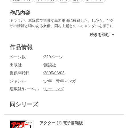
作品内容
キララが、軍隊式で無骨な黒岩軍団に移籍した。しかも、ヤク
ザの情婦と噂のある女優、岡村由起とのスキャンダルを派手に
リーク！怒った由起のバック・関東K会が乗り込んで来たが、
キララは役者生命をかけた一世一代の芝居をしかけ、事無きを
得た。一方、夢野万作は、キララと、清純派アイドル・菊地英
作品情報
子で、愛欲ドロドロの「四谷怪談」を撮ろうと…!?
ページ数
229ページ
出版社
講談社
提供開始日
2005/06/03
ジャンル
少年・青年マンガ
連載誌/レーベル
モーニング
同シリーズ
アクター (1) 電子書籍版