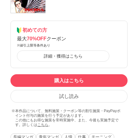
初めての方
最大
70%OFF
クーポン
※値引上限等条件あり
詳細・獲得はこちら
購入はこちら
試し読み
本作品について、無料施策・クーポン等の割引施策・PayPayポ
イント付与の施策を行う予定があります。
この他にもお得な施策を常時実施中、また、今後も実施予定で
す。詳しくは
こちら
。
長編マンガ
青年マンガ
人情
仕事
モーニング