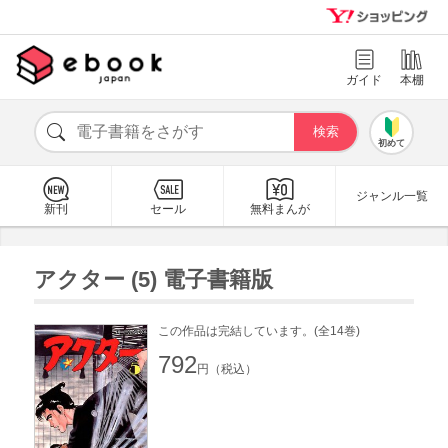
ガイド
本棚
初めて
ジャンル一覧
新刊
セール
無料まんが
アクター (5) 電子書籍版
この作品は完結しています。(全14巻)
792
円（税込）