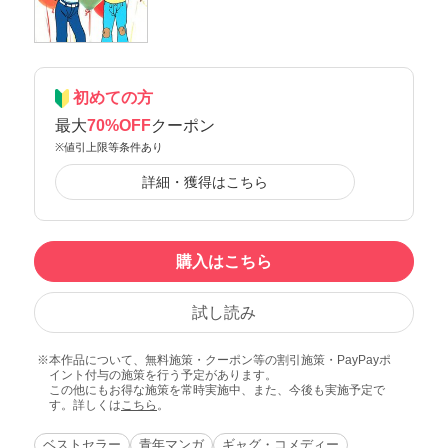
初めての方
最大
70%OFF
クーポン
※値引上限等条件あり
詳細・獲得はこちら
購入はこちら
試し読み
本作品について、無料施策・クーポン等の割引施策・PayPayポ
イント付与の施策を行う予定があります。
この他にもお得な施策を常時実施中、また、今後も実施予定で
す。詳しくは
こちら
。
ベストセラー
青年マンガ
ギャグ・コメディー