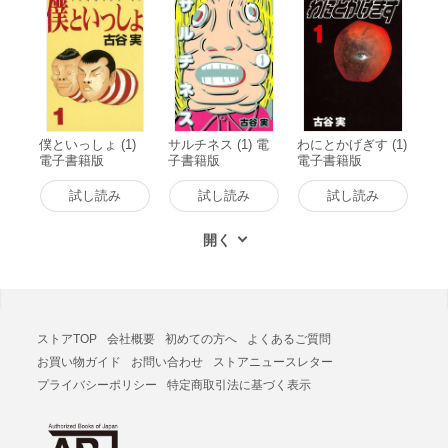
僕といっしょ (1)
サルチネス (1) 電
わにとかげぎす (1)
電子書籍版
子書籍版
電子書籍版
試し読み
試し読み
試し読み
ストアTOP
会社概要
初めての方へ
よくあるご質問
お買い物ガイド
お問い合わせ
ストアニュースレター
プライバシーポリシー
特定商取引法に基づく表示