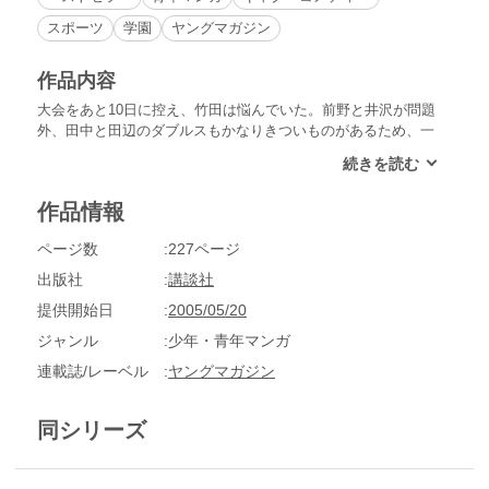
スポーツ
学園
ヤングマガジン
作品内容
大会をあと10日に控え、竹田は悩んでいた。前野と井沢が問題
外、田中と田辺のダブルスもかなりきついものがあるため、一
回戦負けが濃厚だったからだ。運動神経のいい京子に目をつけ
た竹田は、彼女を男子に変装させ、新入部員として特訓を始め
た！ところが、変装した京子と竹田がいちゃついているのを見
作品情報
かけた前野たちは竹田をアッチの人と思い込み…!?
ページ数
227ページ
出版社
講談社
提供開始日
2005/05/20
ジャンル
少年・青年マンガ
連載誌/レーベル
ヤングマガジン
同シリーズ