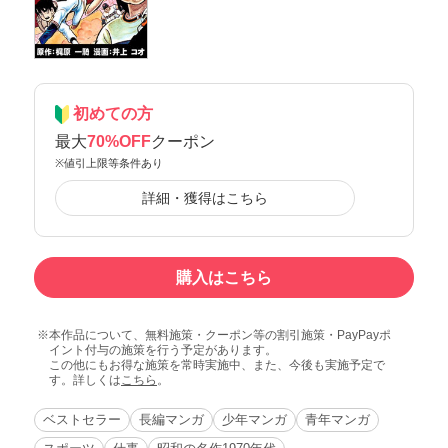
初めての方
最大
70%OFF
クーポン
※値引上限等条件あり
詳細・獲得はこちら
購入はこちら
本作品について、無料施策・クーポン等の割引施策・PayPayポ
イント付与の施策を行う予定があります。
この他にもお得な施策を常時実施中、また、今後も実施予定で
す。詳しくは
こちら
。
ベストセラー
長編マンガ
少年マンガ
青年マンガ