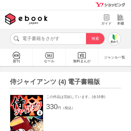
ガイド
本棚
初めて
ジャンル一覧
新刊
セール
無料まんが
侍ジャイアンツ (4) 電子書籍版
この作品は完結しています。(全16巻)
330
円（税込）