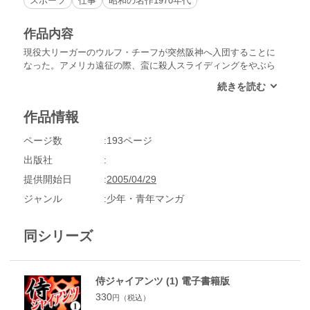
スポーツ
仕事
昭和の名作1970年代
作品内容
現役大リーガーのウルフ・チーフが突然阪神へ入団することに
なった。アメリカ遠征の際、蛮に殺人スライディングをやぶら
れた復讐のため、日本へやってきたのだった。開幕戦でさっそ
く広島の選手を血祭りに上げたウルフは、次の巨人戦でＯＮを
血祭りに上げると宣言する。ＯＮを守るため、番場は用心棒と
作品情報
して公式戦デビューを果たす。
ページ数
193ページ
出版社
提供開始日
2005/04/29
ジャンル
少年・青年マンガ
同シリーズ
侍ジャイアンツ (1) 電子書籍版
330
円（税込）