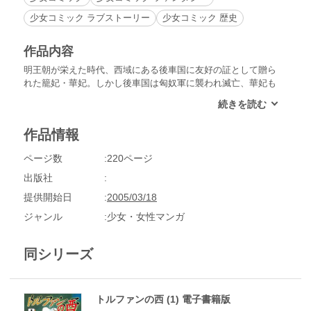
少女コミック ラブストーリー
少女コミック 歴史
作品内容
明王朝が栄えた時代、西域にある後車国に友好の証として贈ら
れた籠妃・華妃。しかし後車国は匈奴軍に襲われ滅亡、華妃も
命を落とす。華妃の娘・美華はあやうく難を逃れ、母の故郷で
ある景徳鎮に向かう。白磁作りに命をかける焼き物師の一族の
里で、美華は王家の姫という身分を隠し、数奇な運命をたどり
作品情報
始めた。
ページ数
220ページ
出版社
提供開始日
2005/03/18
ジャンル
少女・女性マンガ
同シリーズ
トルファンの西 (1) 電子書籍版