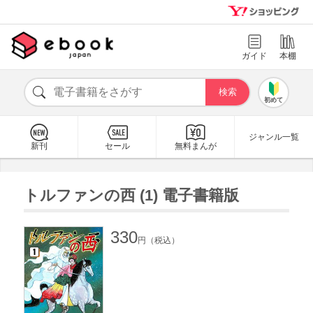
ガイド
本棚
初めて
ジャンル一覧
新刊
セール
無料まんが
トルファンの西 (1) 電子書籍版
330
円（税込）