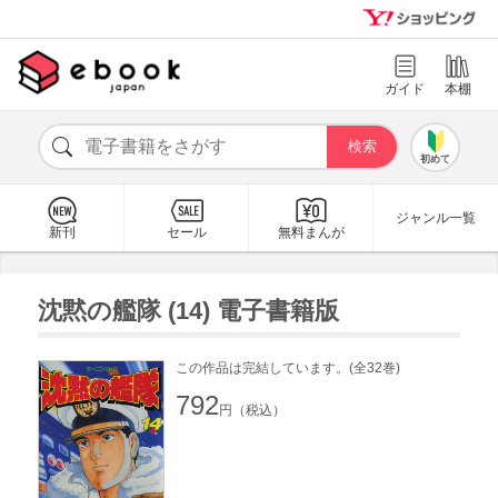
ガイド
本棚
初めて
ジャンル一覧
新刊
セール
無料まんが
沈黙の艦隊 (14) 電子書籍版
この作品は完結しています。(全32巻)
792
円（税込）