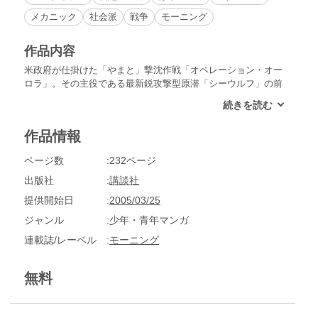
メカニック
社会派
戦争
モーニング
作品内容
米政府が仕掛けた「やまと」撃沈作戦「オペレーション・オー
ロラ」。その主役である最新鋭攻撃型原潜「シーウルフ」の前
に「やまと」は劣勢をしいられる。氷塊を利用した巧みな操艦
により、ついに反撃の機会を得た「やまと」だが、その直後、
後方に新たな原潜が出現！驚くべきことに「シーウルフ」は２
作品情報
艦存在したのだ。米海軍ベイツ兄弟が艦長を務める２艦の「シ
ーウルフ」の攻撃に「やまと」は…!?
ページ数
232ページ
出版社
講談社
提供開始日
2005/03/25
ジャンル
少年・青年マンガ
連載誌/レーベル
モーニング
無料