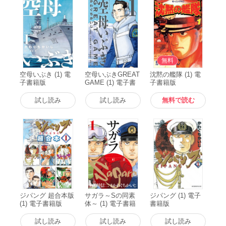
無料
空母いぶき (1) 電
空母いぶきGREAT
沈黙の艦隊 (1) 電
子書籍版
GAME (1) 電子書
子書籍版
籍版
試し読み
試し読み
無料で読む
ジパング 超合本版
サガラ～Sの同素
ジパング (1) 電子
(1) 電子書籍版
体～ (1) 電子書籍
書籍版
版
試し読み
試し読み
試し読み