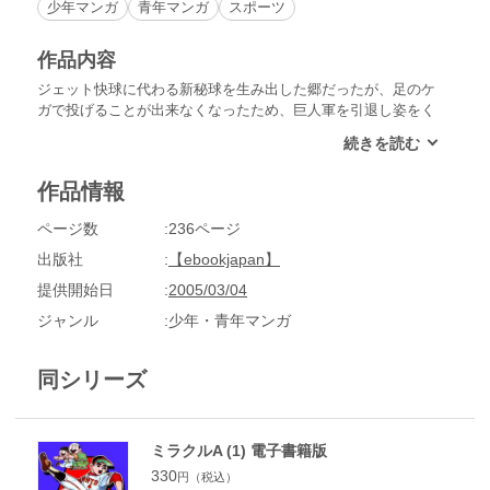
少年マンガ
青年マンガ
スポーツ
作品内容
ジェット快球に代わる新秘球を生み出した郷だったが、足のケ
ガで投げることが出来なくなったため、巨人軍を引退し姿をく
らます。しかしその同じ日、郷に似た拾呂久番太（じゅうろく
ばんた）という正体不明の覆面選手が入団した。拾呂久が代打
として活躍する一方、郷の行方はいぜんとして不明だった。
作品情報
ページ数
236ページ
出版社
【ebookjapan】
提供開始日
2005/03/04
ジャンル
少年・青年マンガ
同シリーズ
ミラクルA (1) 電子書籍版
330
円（税込）