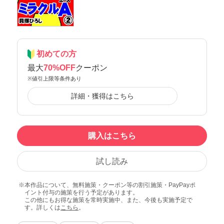
初めての方
最大
70%OFF
クーポン
※値引上限等条件あり
詳細・獲得はこちら
購入はこちら
試し読み
本作品について、無料施策・クーポン等の割引施策・PayPayポ
イント付与の施策を行う予定があります。
この他にもお得な施策を常時実施中、また、今後も実施予定で
す。詳しくは
こちら
。