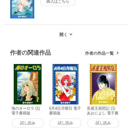
購入はこちら
作者の関連作品
作者の作品一覧
海のオーロラ (1)
6月4日月曜日 電子
長屋王残照記 (1)
電子書籍版
書籍版
あおによし 電子書
籍版
試し読み
試し読み
試し読み