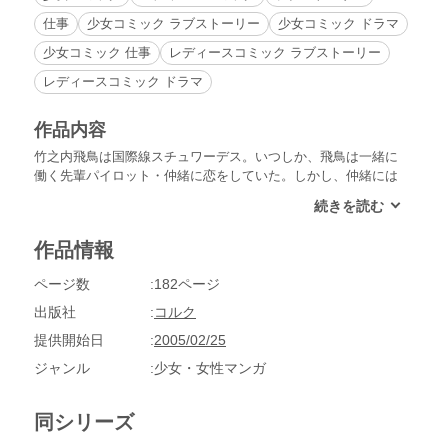
仕事
少女コミック ラブストーリー
少女コミック ドラマ
少女コミック 仕事
レディースコミック ラブストーリー
レディースコミック ドラマ
作品内容
竹之内飛鳥は国際線スチュワーデス。いつしか、飛鳥は一緒に
働く先輩パイロット・仲緒に恋をしていた。しかし、仲緒には
会長の娘である妻がいた。その矢先、ギリシャの大実業家クレ
ウスにプロポーズされて…!?紺碧の大空を舞台に繰り広げられ
る壮大なラブストーリー!!
作品情報
ページ数
182ページ
出版社
コルク
提供開始日
2005/02/25
ジャンル
少女・女性マンガ
同シリーズ