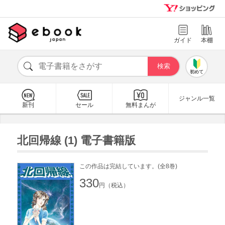
ガイド
本棚
初めて
ジャンル一覧
新刊
セール
無料まんが
北回帰線 (1) 電子書籍版
この作品は完結しています。(全8巻)
330
円（税込）